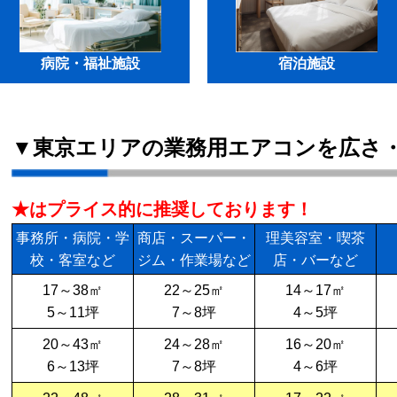
病院・福祉施設
宿泊施設
▼東京エリアの業務用エアコンを広さ
★はプライス的に推奨しております！
事務所・病院・学
商店・スーパー・
理美容室・喫茶
校・客室など
ジム・作業場など
店・バーなど
17～38㎡
22～25㎡
14～17㎡
5～11坪
7～8坪
4～5坪
20～43㎡
24～28㎡
16～20㎡
6～13坪
7～8坪
4～6坪