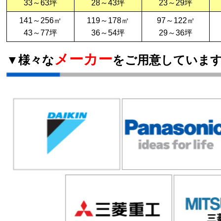
33～63坪
28～43坪
23～29坪
141～256㎡
119～178㎡
97～122㎡
43～77坪
36～54坪
29～36坪
メーカー
▼様々な
をご用意していま