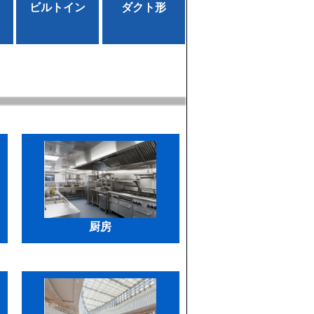
ビルトイン
ダクト形
厨房