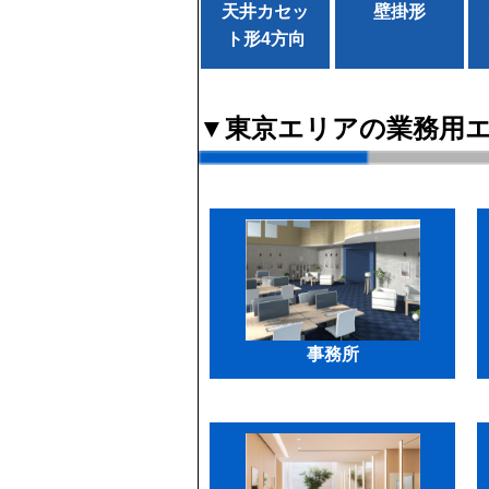
天井カセッ
壁掛形
ト形4方向
▼東京エリアの業務用
事務所