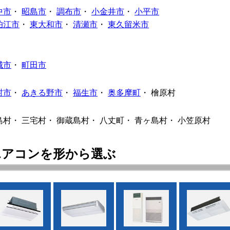
中市
・
昭島市
・
調布市
・
小金井市
・
小平市
狛江市
・
東大和市
・
清瀬市
・
東久留米市
城市
・
町田市
村市
・
あきる野市
・
福生市
・
奥多摩町
・
檜原村
島村・
三宅村・
御蔵島村・
八丈町・
青ヶ島村・
小笠原村
エアコンを形から選ぶ