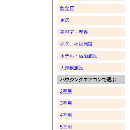
飲食店
厨房
美容室・理容
病院、福祉施設
ホテル・宿泊施設
大規模施設
ハウジングエアコンで選ぶ
2室用
3室用
4室用
5室用