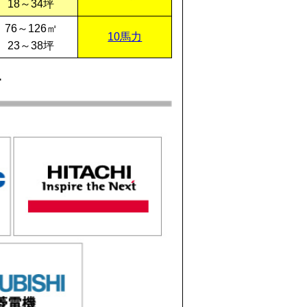
18～34坪
76～126㎡
10馬力
23～38坪
す