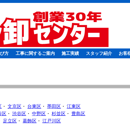
び方
工事に関するご案内
施工実績
スタッフ紹介
お客
区
・
文京区
・
台東区
・
墨田区
・
江東区
谷区
・
渋谷区
・
中野区
・
杉並区
・
豊島区
・
足立区
・
葛飾区
・
江戸川区