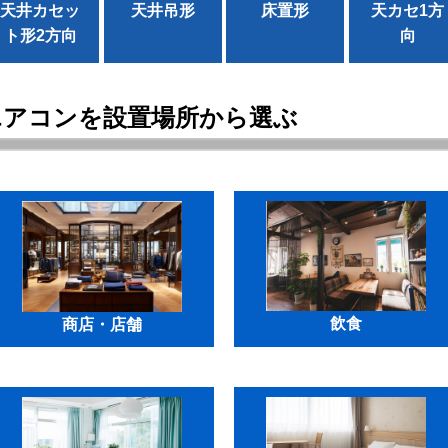
天井カセッ
天井吊形
床置形
天カセ1方
ト形2方向
向
エアコンを設置場所から選ぶ
飲食
商店・店舗