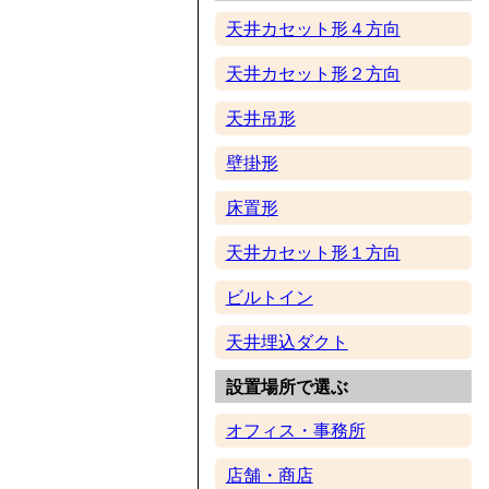
天井カセット形４方向
天井カセット形２方向
天井吊形
壁掛形
床置形
天井カセット形１方向
ビルトイン
天井埋込ダクト
設置場所で選ぶ
オフィス・事務所
店舗・商店