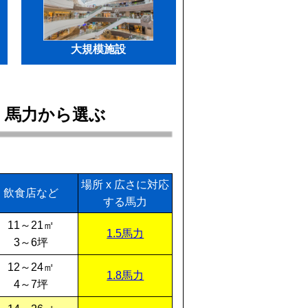
大規模施設
・馬力から選ぶ
場所 x 広さに対応
飲食店など
する馬力
11～21㎡
1.5馬力
3～6坪
12～24㎡
1.8馬力
4～7坪