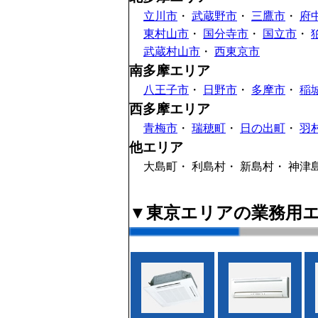
立川市
・
武蔵野市
・
三鷹市
・
府
東村山市
・
国分寺市
・
国立市
・
武蔵村山市
・
西東京市
南多摩エリア
八王子市
・
日野市
・
多摩市
・
稲
西多摩エリア
青梅市
・
瑞穂町
・
日の出町
・
羽
他エリア
大島町・
利島村・
新島村・
神津
▼東京エリアの業務用