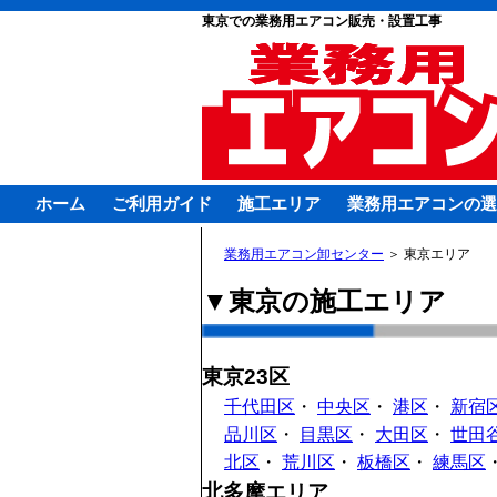
東京での業務用エアコン販売・設置工事
ホーム
ご利用ガイド
施工エリア
業務用エアコンの選
業務用エアコン卸センター
＞
東京エリア
▼東京の施工エリア
東京23区
千代田区
・
中央区
・
港区
・
新宿
品川区
・
目黒区
・
大田区
・
世田
北区
・
荒川区
・
板橋区
・
練馬区
北多摩エリア