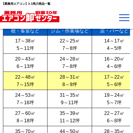
▼業務用エアコンを広さ・馬力から選ぶ
【業務用エアコン】2.3馬力商品一覧
★はプライス的に推奨しております！
事務所・病院・学
商店・スーパー・
理美容室・喫茶
校・客室など
ジム・作業場など
店・バーなど
17～38㎡
22～25㎡
14～17㎡
5～11坪
7～8坪
4～5坪
20～43㎡
24～28㎡
16～20㎡
6～13坪
7～8坪
4～6坪
22～48㎡
28～31㎡
17～22㎡
7～15坪
8～9坪
5～6坪
24～53㎡
31～35㎡
19～24㎡
7～16坪
9～11坪
5～7坪
27～60㎡
35～39㎡
22～27㎡
8～18坪
11～12坪
6～8坪
35～70㎡
44～50㎡
28～35㎡