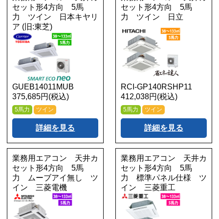
セット形4方向 5馬
セット形4方向 5馬
力 ツイン 日本キヤリ
力 ツイン 日立
ア (旧:東芝)
GUEB14011MUB
RCI-GP140RSHP11
375,685円(税込)
412,038円(税込)
5馬力
ツイン
5馬力
ツイン
詳細を見る
詳細を見る
業務用エアコン 天井カ
業務用エアコン 天井カ
セット形4方向 5馬
セット形4方向 5馬
力 ムーブアイ無し ツ
力 標準パネル仕様 ツ
イン 三菱電機
イン 三菱重工