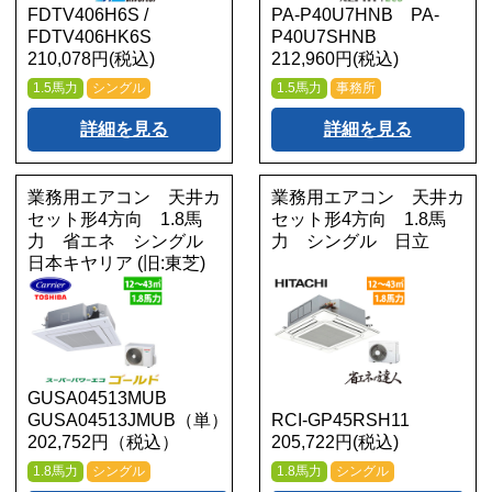
FDTV406H6S /
PA-P40U7HNB PA-
FDTV406HK6S
P40U7SHNB
210,078円(税込)
212,960円(税込)
1.5馬力
シングル
1.5馬力
事務所
詳細を見る
詳細を見る
業務用エアコン 天井カ
業務用エアコン 天井カ
セット形4方向 1.8馬
セット形4方向 1.8馬
力 省エネ シングル
力 シングル 日立
日本キヤリア (旧:東芝)
GUSA04513MUB
GUSA04513JMUB（単）
RCI-GP45RSH11
202,752円（税込）
205,722円(税込)
1.8馬力
シングル
1.8馬力
シングル