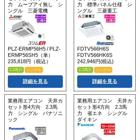
力 ムーブアイ無し シ
力 標準パネル仕様 シ
ングル 三菱電機
ングル 三菱重工
PLZ-ERMP56H5 / PLZ-
FDTV566H6S
ERMP56SH5（単）
FDTV566HK6S
235,818円（税込）
242,946円(税込)
2.3馬力
シングル
2.3馬力
シングル
詳細を見る
詳細を見る
業務用エアコン 天井カ
業務用エアコン 天井カ
セット形4方向 2.3馬
セット形4方向 2.3馬
力 シングル パナソニ
力 省エネ シングル
ック
ダイキン