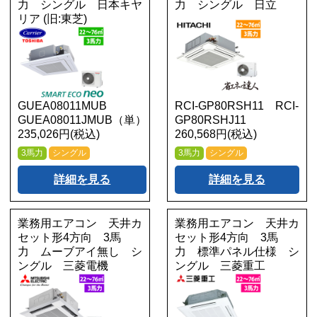
力 シングル 日本キヤ
力 シングル 日立
リア (旧:東芝)
GUEA08011MUB
RCI-GP80RSH11 RCI-
GUEA08011JMUB（単）
GP80RSHJ11
235,026円(税込)
260,568円(税込)
3馬力
シングル
3馬力
シングル
詳細を見る
詳細を見る
業務用エアコン 天井カ
業務用エアコン 天井カ
セット形4方向 3馬
セット形4方向 3馬
力 ムーブアイ無し シ
力 標準パネル仕様 シ
ングル 三菱電機
ングル 三菱重工