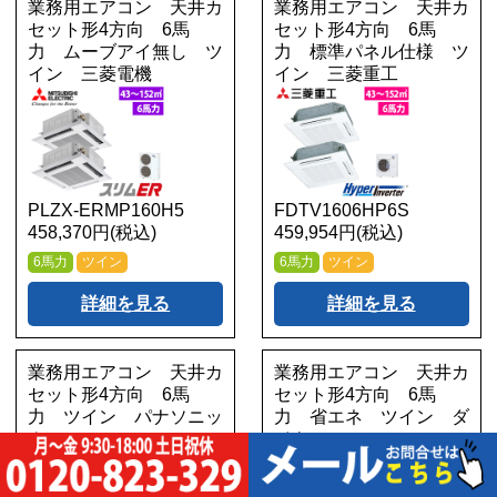
業務用エアコン 天井カ
業務用エアコン 天井カ
セット形4方向 6馬
セット形4方向 6馬
力 ムーブアイ無し ツ
力 標準パネル仕様 ツ
イン 三菱電機
イン 三菱重工
PLZX-ERMP160H5
FDTV1606HP6S
458,370円(税込)
459,954円(税込)
6馬力
ツイン
6馬力
ツイン
詳細を見る
詳細を見る
業務用エアコン 天井カ
業務用エアコン 天井カ
セット形4方向 6馬
セット形4方向 6馬
力 ツイン パナソニッ
力 省エネ ツイン ダ
ク
イキン