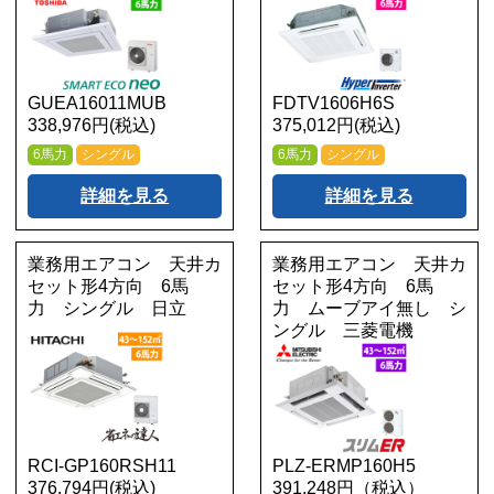
GUEA16011MUB
FDTV1606H6S
338,976円(税込)
375,012円(税込)
6馬力
シングル
6馬力
シングル
詳細を見る
詳細を見る
業務用エアコン 天井カ
業務用エアコン 天井カ
セット形4方向 6馬
セット形4方向 6馬
力 シングル 日立
力 ムーブアイ無し シ
ングル 三菱電機
RCI-GP160RSH11
PLZ-ERMP160H5
376,794円(税込)
391,248円（税込）