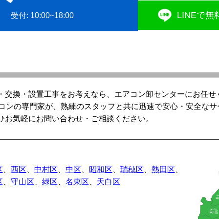
LINEで
受付: 10:00~18:00
・交換・設置工事をお考えなら、エアコン卸センターにお任せ
アコンの専門家が、熟練のスタッフと共に迅速で安心・安全なサ
ひお気軽にお問い合わせ・ご相談ください。
区
、
西区
、
中村区
、
中区
、
昭和区
、
瑞穂区
、
熱田区
、
区
、
守山区
、
緑区
、
名東区
、
天白区