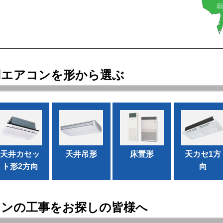
用エアコンを形から選ぶ
天井カセッ
天井吊形
床置形
天カセ1方
ト形2方向
向
コンの工事をお探しの皆様へ