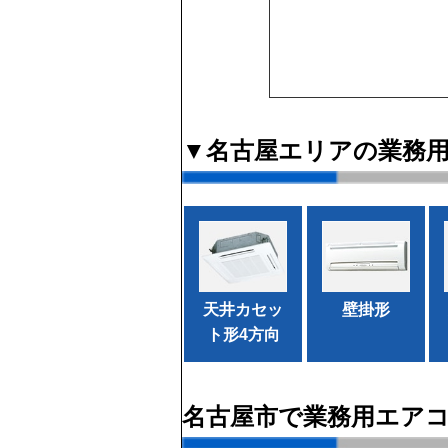
▼名古屋エリアの業務
天井カセッ
壁掛形
ト形4方向
名古屋市で業務用エア