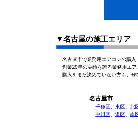
▼名古屋の施工エリア
名古屋市で業務用エアコンの購入
創業29年の実績を誇る業務用エ
購入をまだ決めていない方も、ぜ
名古屋市
千種区
、
東区
、
北
中川区
、
港区
、
南