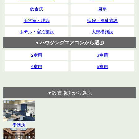
飲食店
厨房
美容室・理容
病院・福祉施設
ホテル・宿泊施設
大規模施設
▼ハウジングエアコンから選ぶ
2室用
3室用
4室用
5室用
▼設置場所から選ぶ
事務所