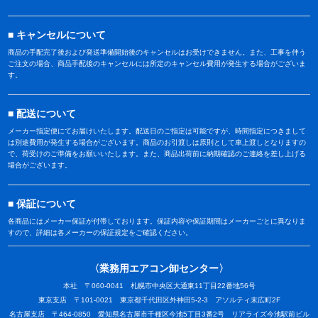
キャンセルについて
商品の手配完了後および発送準備開始後のキャンセルはお受けできません。また、工事を伴う
ご注文の場合、商品手配後のキャンセルには所定のキャンセル費用が発生する場合がございま
す。
配送について
メーカー指定便にてお届けいたします。配送日のご指定は可能ですが、時間指定につきまして
は別途費用が発生する場合がございます。商品のお引渡しは原則として車上渡しとなりますの
で、荷受けのご準備をお願いいたします。また、商品出荷前に納期確認のご連絡を差し上げる
場合がございます。
保証について
各商品にはメーカー保証が付帯しております。保証内容や保証期間はメーカーごとに異なりま
すので、詳細は各メーカーの保証規定をご確認ください。
〈業務用エアコン卸センター〉
本社 〒060-0041 札幌市中央区大通東11丁目22番地56号
東京支店 〒101-0021 東京都千代田区外神田5-2-3 アソルティ末広町2F
名古屋支店 〒464-0850 愛知県名古屋市千種区今池5丁目3番2号 リアライズ今池駅前ビル