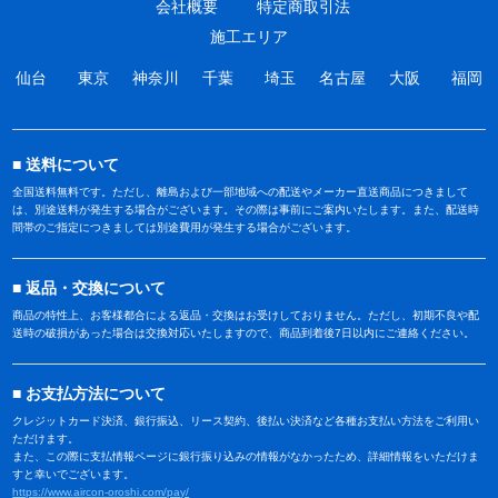
会社概要
特定商取引法
施工エリア
仙台
東京
神奈川
千葉
埼玉
名古屋
大阪
福岡
送料について
全国送料無料です。ただし、離島および一部地域への配送やメーカー直送商品につきまして
は、別途送料が発生する場合がございます。その際は事前にご案内いたします。また、配送時
間帯のご指定につきましては別途費用が発生する場合がございます。
返品・交換について
商品の特性上、お客様都合による返品・交換はお受けしておりません。ただし、初期不良や配
送時の破損があった場合は交換対応いたしますので、商品到着後7日以内にご連絡ください。
お支払方法について
クレジットカード決済、銀行振込、リース契約、後払い決済など各種お支払い方法をご利用い
ただけます。
また、この際に支払情報ページに銀行振り込みの情報がなかったため、詳細情報をいただけま
すと幸いでございます。
https://www.aircon-oroshi.com/pay/