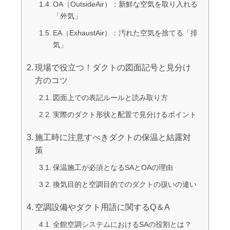
OA（OutsideAir）：新鮮な空気を取り入れる
「外気」
EA（ExhaustAir）：汚れた空気を捨てる「排
気」
現場で役立つ！ダクトの図面記号と見分け
方のコツ
図面上での表記ルールと読み取り方
実際のダクト形状と配置で見分けるポイント
施工時に注意すべきダクトの保温と結露対
策
保温施工が必須となるSAとOAの理由
換気目的と空調目的でのダクトの扱いの違い
空調設備やダクト用語に関するQ＆A
全館空調システムにおけるSAの役割とは？