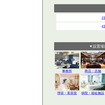
2
4
▼設置場
事務所
商店・店舗
理容・美容室
病院・福祉施設