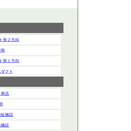
ト形２方向
掛形
ト形１方向
込ダクト
・商店
房
福祉施設
模施設