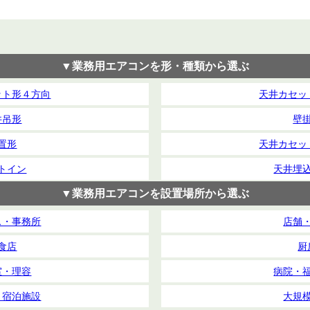
▼業務用エアコンを形・種類から選ぶ
ット形４方向
天井カセッ
井吊形
壁
置形
天井カセッ
トイン
天井埋
▼業務用エアコンを設置場所から選ぶ
ス・事務所
店舗
食店
厨
室・理容
病院・
・宿泊施設
大規