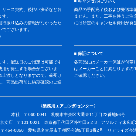
キャンセルについて
、リース契約、後払い決済など各
商品の手配完了後および発送準
ます。
ません。また、工事を伴うご注
銀行振り込みの情報がなかったた
には所定のキャンセル費用が発
いでございます。
/
保証について
ます。配送日のご指定は可能です
各商品にはメーカー保証が付帯
費用が発生する場合がございま
はメーカーごとに異なりますの
車上渡しとなりますので、荷受け
ご確認ください。
た、商品出荷前に納期確認のご連
。
〈業務用エアコン卸センター〉
本社 〒060-0041 札幌市中央区大通東11丁目22番地56号
京支店 〒101-0021 東京都千代田区外神田5-2-3 アソルティ末広町
〒464-0850 愛知県名古屋市千種区今池5丁目3番2号 リアライズ今