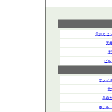
天井カセ
天
床
ビル
オフィ
飲
美容
ホテル