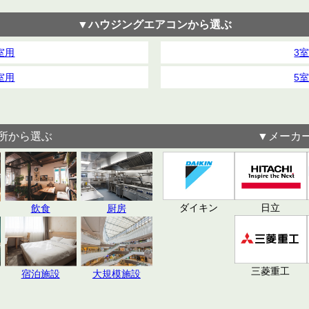
▼ハウジングエアコンから選ぶ
室用
3
室用
5
所から選ぶ
▼メーカ
日立
ダイキン
飲食
厨房
三菱重工
宿泊施設
大規模施設