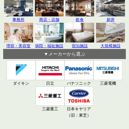
飲食
厨房
事務所
商店・店舗
理容・美容室
病院・福祉施設
宿泊施設
大規模施設
▼メーカーから選ぶ
日立
パナソニック
ダイキン
三菱電機
三菱重工
日本キヤリア
（旧：東芝）