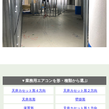
▼業務用エアコンを形・種類から選ぶ
天井カセット形４方向
天井カセット形２方向
天井吊形
壁掛形
床置形
天井カセット形１方向