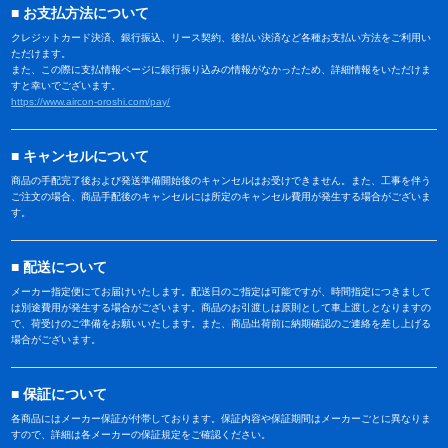
お支払方法について
クレジットカード決済、銀行振込、リース契約、後払い決済など各種お支払い方法をご利用い
ただけます。
また、この際に支払情報ページに銀行振り込みの情報がなかったため、詳細情報をいただけま
すと幸いでございます。
https://www.aircon-oroshi.com/pay/
キャンセルについて
商品の手配完了後および発送準備開始後のキャンセルはお受けできません。また、工事を伴う
ご注文の場合、商品手配後のキャンセルには所定のキャンセル費用が発生する場合がございま
す。
配送について
メーカー指定便にてお届けいたします。配送日のご指定は可能ですが、時間指定につきまして
は別途費用が発生する場合がございます。商品のお引渡しは原則として車上渡しとなりますの
で、荷受けのご準備をお願いいたします。また、商品出荷前に納期確認のご連絡を差し上げる
場合がございます。
保証について
各商品にはメーカー保証が付帯しております。保証内容や保証期間はメーカーごとに異なりま
すので、詳細は各メーカーの保証規定をご確認ください。