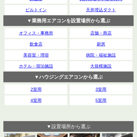
ビルトイン
天井埋込ダクト
▼業務用エアコンを設置場所から選ぶ
オフィス・事務所
店舗・商店
飲食店
厨房
美容室・理容
病院・福祉施設
ホテル・宿泊施設
大規模施設
▼ハウジングエアコンから選ぶ
2室用
3室用
4室用
5室用
▼設置場所から選ぶ