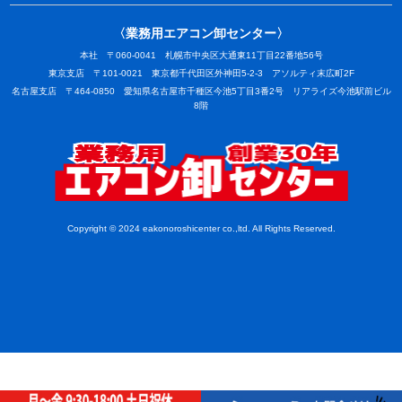
〈業務用エアコン卸センター〉
本社 〒060-0041 札幌市中央区大通東11丁目22番地56号
東京支店 〒101-0021 東京都千代田区外神田5-2-3 アソルティ末広町2F
名古屋支店 〒464-0850 愛知県名古屋市千種区今池5丁目3番2号 リアライズ今池駅前ビル
8階
業務用
Copyright © 2024 eakonoroshicenter co.,ltd. All Rights Reserved.