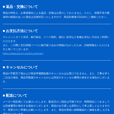
返品・交換について
商品の特性上、お客様都合による返品・交換はお受けしておりません。ただし、初期不良や配
送時の破損があった場合は交換対応いたしますので、商品到着後7日以内にご連絡ください。
お支払方法について
クレジットカード決済、銀行振込、リース契約、後払い決済など各種お支払い方法をご利用い
ただけます。
また、この際に支払情報ページに銀行振り込みの情報がなかったため、詳細情報をいただけま
すと幸いでございます。
https://www.aircon-oroshi.com/pay/
キャンセルについて
商品の手配完了後および発送準備開始後のキャンセルはお受けできません。また、工事を伴う
ご注文の場合、商品手配後のキャンセルには所定のキャンセル費用が発生する場合がございま
す。
配送について
メーカー指定便にてお届けいたします。配送日のご指定は可能ですが、時間指定につきまして
は別途費用が発生する場合がございます。商品のお引渡しは原則として車上渡しとなりますの
で、荷受けのご準備をお願いいたします。また、商品出荷前に納期確認のご連絡を差し上げる
場合がございます。