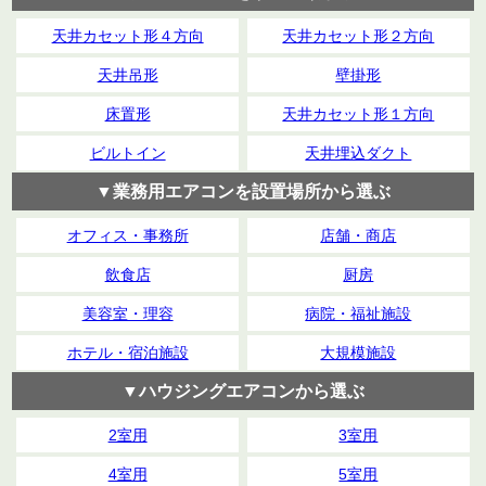
天井カセット形４方向
天井カセット形２方向
天井吊形
壁掛形
床置形
天井カセット形１方向
ビルトイン
天井埋込ダクト
▼業務用エアコンを設置場所から選ぶ
オフィス・事務所
店舗・商店
飲食店
厨房
美容室・理容
病院・福祉施設
ホテル・宿泊施設
大規模施設
▼ハウジングエアコンから選ぶ
2室用
3室用
4室用
5室用