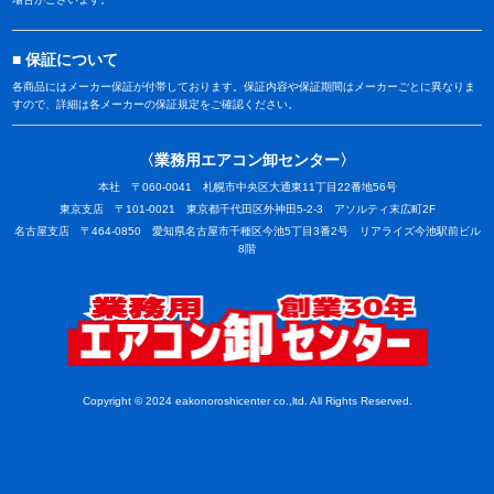
保証について
各商品にはメーカー保証が付帯しております。保証内容や保証期間はメーカーごとに異なりま
すので、詳細は各メーカーの保証規定をご確認ください。
〈業務用エアコン卸センター〉
本社 〒060-0041 札幌市中央区大通東11丁目22番地56号
東京支店 〒101-0021 東京都千代田区外神田5-2-3 アソルティ末広町2F
名古屋支店 〒464-0850 愛知県名古屋市千種区今池5丁目3番2号 リアライズ今池駅前ビル
8階
業務用
Copyright © 2024 eakonoroshicenter co.,ltd. All Rights Reserved.