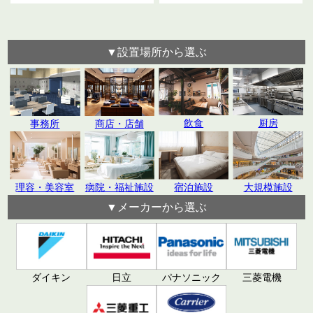
▼設置場所から選ぶ
飲食
厨房
事務所
商店・店舗
理容・美容室
病院・福祉施設
宿泊施設
大規模施設
▼メーカーから選ぶ
日立
パナソニック
ダイキン
三菱電機