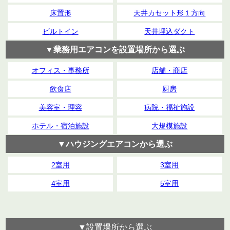
床置形
天井カセット形１方向
ビルトイン
天井埋込ダクト
▼業務用エアコンを設置場所から選ぶ
オフィス・事務所
店舗・商店
飲食店
厨房
美容室・理容
病院・福祉施設
ホテル・宿泊施設
大規模施設
▼ハウジングエアコンから選ぶ
2室用
3室用
4室用
5室用
▼設置場所から選ぶ