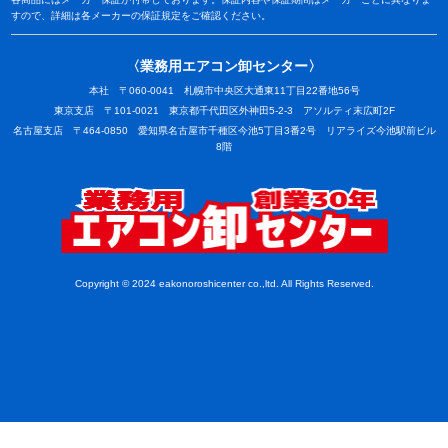
すので、詳細は各メーカーの保証規定をご確認ください。
〈業務用エアコン卸センター〉
本社 〒060-0041 札幌市中央区大通東11丁目22番地56号
東京支店 〒101-0021 東京都千代田区外神田5-2-3 アソルティ末広町2F
名古屋支店 〒464-0850 愛知県名古屋市千種区今池5丁目3番2号 リアライズ今池駅前ビル
8階
業務用
Copyright © 2024 eakonoroshicenter co.,ltd. All Rights Reserved.