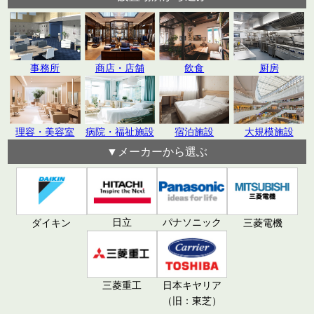
飲食
厨房
事務所
商店・店舗
理容・美容室
病院・福祉施設
宿泊施設
大規模施設
▼メーカーから選ぶ
日立
パナソニック
ダイキン
三菱電機
三菱重工
日本キヤリア
（旧：東芝）