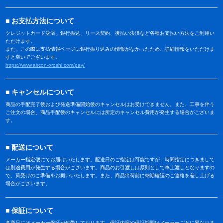
お支払方法について
クレジットカード決済、銀行振込、リース契約、後払い決済など各種お支払い方法をご利用い
ただけます。
また、この際に支払情報ページに銀行振り込みの情報がなかったため、詳細情報をいただけま
すと幸いでございます。
https://www.aircon-oroshi.com/pay/
キャンセルについて
商品の手配完了後および発送準備開始後のキャンセルはお受けできません。また、工事を伴う
ご注文の場合、商品手配後のキャンセルには所定のキャンセル費用が発生する場合がございま
す。
配送について
メーカー指定便にてお届けいたします。配送日のご指定は可能ですが、時間指定につきまして
は別途費用が発生する場合がございます。商品のお引渡しは原則として車上渡しとなりますの
で、荷受けのご準備をお願いいたします。また、商品出荷前に納期確認のご連絡を差し上げる
場合がございます。
保証について
各商品にはメーカー保証が付帯しております。保証内容や保証期間はメーカーごとに異なりま