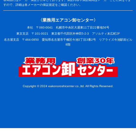
すので、詳細は各メーカーの保証規定をご確認ください。
〈業務用エアコン卸センター〉
本社 〒060-0041 札幌市中央区大通東11丁目22番地56号
東京支店 〒101-0021 東京都千代田区外神田5-2-3 アソルティ末広町2F
名古屋支店 〒464-0850 愛知県名古屋市千種区今池5丁目3番2号 リアライズ今池駅前ビル
8階
業務用
Copyright © 2024 eakonoroshicenter co.,ltd. All Rights Reserved.