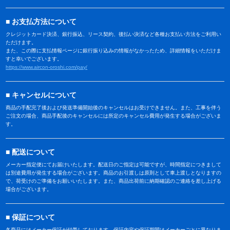
お支払方法について
クレジットカード決済、銀行振込、リース契約、後払い決済など各種お支払い方法をご利用い
ただけます。
また、この際に支払情報ページに銀行振り込みの情報がなかったため、詳細情報をいただけま
すと幸いでございます。
https://www.aircon-oroshi.com/pay/
キャンセルについて
商品の手配完了後および発送準備開始後のキャンセルはお受けできません。また、工事を伴う
ご注文の場合、商品手配後のキャンセルには所定のキャンセル費用が発生する場合がございま
す。
配送について
メーカー指定便にてお届けいたします。配送日のご指定は可能ですが、時間指定につきまして
は別途費用が発生する場合がございます。商品のお引渡しは原則として車上渡しとなりますの
で、荷受けのご準備をお願いいたします。また、商品出荷前に納期確認のご連絡を差し上げる
場合がございます。
保証について
各商品にはメーカー保証が付帯しております。保証内容や保証期間はメーカーごとに異なりま