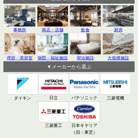
飲食
厨房
事務所
商店・店舗
理容・美容室
病院・福祉施設
宿泊施設
大規模施設
▼メーカーから選ぶ
日立
パナソニック
ダイキン
三菱電機
三菱重工
日本キヤリア
（旧：東芝）