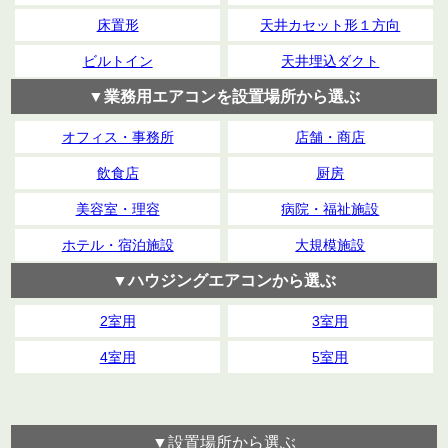
床置形
天井カセット形１方向
ビルトイン
天井埋込ダクト
▼業務用エアコンを設置場所から選ぶ
オフィス・事務所
店舗・商店
飲食店
厨房
美容室・理容
病院・福祉施設
ホテル・宿泊施設
大規模施設
▼ハウジングエアコンから選ぶ
2室用
3室用
4室用
5室用
▼設置場所から選ぶ