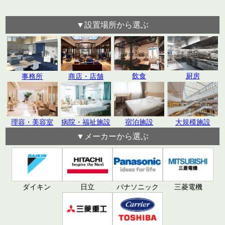
▼設置場所から選ぶ
飲食
厨房
事務所
商店・店舗
理容・美容室
病院・福祉施設
宿泊施設
大規模施設
▼メーカーから選ぶ
日立
パナソニック
ダイキン
三菱電機