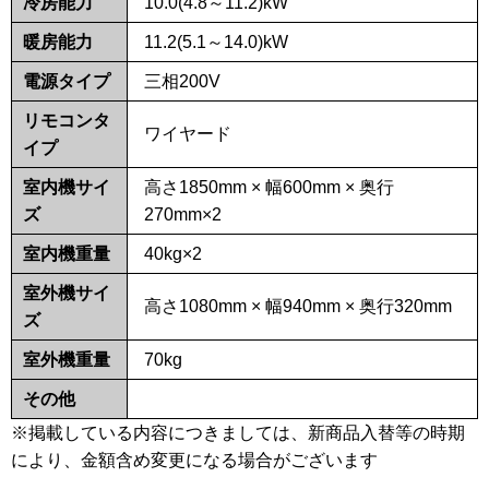
冷房能力
10.0(4.8～11.2)kW
暖房能力
11.2(5.1～14.0)kW
電源タイプ
三相200V
リモコンタ
ワイヤード
イプ
室内機サイ
高さ1850mm × 幅600mm × 奥行
ズ
270mm×2
室内機重量
40kg×2
室外機サイ
高さ1080mm × 幅940mm × 奥行320mm
ズ
室外機重量
70kg
その他
※掲載している内容につきましては、新商品入替等の時期
により、金額含め変更になる場合がございます