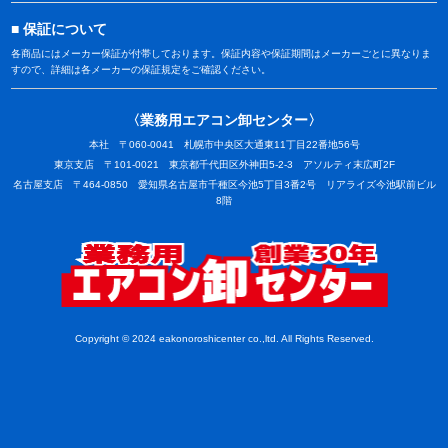
保証について
各商品にはメーカー保証が付帯しております。保証内容や保証期間はメーカーごとに異なりま
すので、詳細は各メーカーの保証規定をご確認ください。
〈業務用エアコン卸センター〉
本社 〒060-0041 札幌市中央区大通東11丁目22番地56号
東京支店 〒101-0021 東京都千代田区外神田5-2-3 アソルティ末広町2F
名古屋支店 〒464-0850 愛知県名古屋市千種区今池5丁目3番2号 リアライズ今池駅前ビル
8階
業務用
Copyright © 2024 eakonoroshicenter co.,ltd. All Rights Reserved.