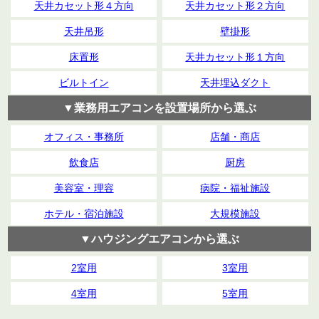
天井カセット形４方向
天井カセット形２方向
天井吊形
壁掛形
床置形
天井カセット形１方向
ビルトイン
天井埋込ダクト
▼業務用エアコンを設置場所から選ぶ
オフィス・事務所
店舗・商店
飲食店
厨房
美容室・理容
病院・福祉施設
ホテル・宿泊施設
大規模施設
▼ハウジングエアコンから選ぶ
2室用
3室用
4室用
5室用