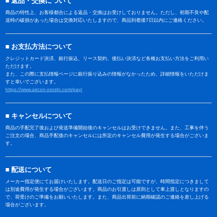
返品・交換について
商品の特性上、お客様都合による返品・交換はお受けしておりません。ただし、初期不良や配
送時の破損があった場合は交換対応いたしますので、商品到着後7日以内にご連絡ください。
お支払方法について
クレジットカード決済、銀行振込、リース契約、後払い決済など各種お支払い方法をご利用い
ただけます。
また、この際に支払情報ページに銀行振り込みの情報がなかったため、詳細情報をいただけま
すと幸いでございます。
https://www.aircon-oroshi.com/pay/
キャンセルについて
商品の手配完了後および発送準備開始後のキャンセルはお受けできません。また、工事を伴う
ご注文の場合、商品手配後のキャンセルには所定のキャンセル費用が発生する場合がございま
す。
配送について
メーカー指定便にてお届けいたします。配送日のご指定は可能ですが、時間指定につきまして
は別途費用が発生する場合がございます。商品のお引渡しは原則として車上渡しとなりますの
で、荷受けのご準備をお願いいたします。また、商品出荷前に納期確認のご連絡を差し上げる
場合がございます。