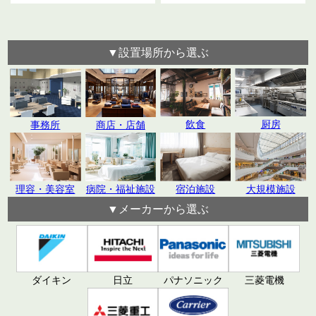
▼設置場所から選ぶ
飲食
厨房
事務所
商店・店舗
理容・美容室
病院・福祉施設
宿泊施設
大規模施設
▼メーカーから選ぶ
日立
パナソニック
ダイキン
三菱電機