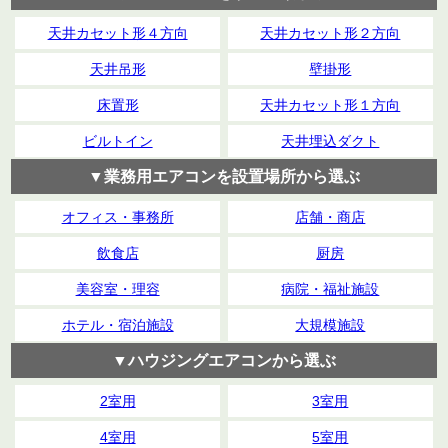
天井カセット形４方向
天井カセット形２方向
天井吊形
壁掛形
床置形
天井カセット形１方向
ビルトイン
天井埋込ダクト
▼業務用エアコンを設置場所から選ぶ
オフィス・事務所
店舗・商店
飲食店
厨房
美容室・理容
病院・福祉施設
ホテル・宿泊施設
大規模施設
▼ハウジングエアコンから選ぶ
2室用
3室用
4室用
5室用