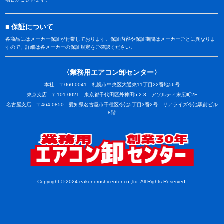
保証について
各商品にはメーカー保証が付帯しております。保証内容や保証期間はメーカーごとに異なりま
すので、詳細は各メーカーの保証規定をご確認ください。
〈業務用エアコン卸センター〉
本社 〒060-0041 札幌市中央区大通東11丁目22番地56号
東京支店 〒101-0021 東京都千代田区外神田5-2-3 アソルティ末広町2F
名古屋支店 〒464-0850 愛知県名古屋市千種区今池5丁目3番2号 リアライズ今池駅前ビル
8階
業務用
Copyright © 2024 eakonoroshicenter co.,ltd. All Rights Reserved.