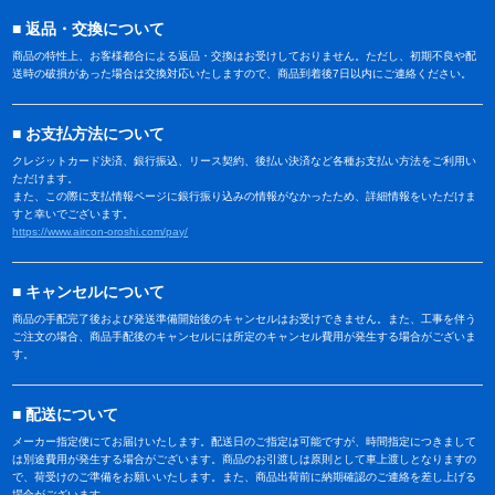
返品・交換について
商品の特性上、お客様都合による返品・交換はお受けしておりません。ただし、初期不良や配
送時の破損があった場合は交換対応いたしますので、商品到着後7日以内にご連絡ください。
お支払方法について
クレジットカード決済、銀行振込、リース契約、後払い決済など各種お支払い方法をご利用い
ただけます。
また、この際に支払情報ページに銀行振り込みの情報がなかったため、詳細情報をいただけま
すと幸いでございます。
https://www.aircon-oroshi.com/pay/
キャンセルについて
商品の手配完了後および発送準備開始後のキャンセルはお受けできません。また、工事を伴う
ご注文の場合、商品手配後のキャンセルには所定のキャンセル費用が発生する場合がございま
す。
配送について
メーカー指定便にてお届けいたします。配送日のご指定は可能ですが、時間指定につきまして
は別途費用が発生する場合がございます。商品のお引渡しは原則として車上渡しとなりますの
で、荷受けのご準備をお願いいたします。また、商品出荷前に納期確認のご連絡を差し上げる
場合がございます。