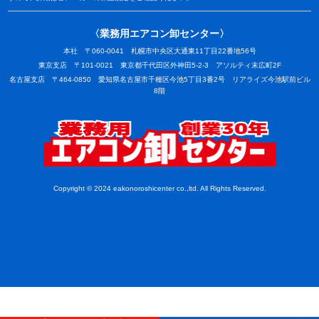
〈業務用エアコン卸センター〉
本社 〒060-0041 札幌市中央区大通東11丁目22番地56号
東京支店 〒101-0021 東京都千代田区外神田5-2-3 アソルティ末広町2F
名古屋支店 〒464-0850 愛知県名古屋市千種区今池5丁目3番2号 リアライズ今池駅前ビル
8階
業務用
Copyright © 2024 eakonoroshicenter co.,ltd. All Rights Reserved.