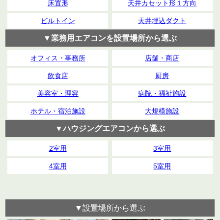
床置形
天井カセット形１方向
ビルトイン
天井埋込ダクト
▼業務用エアコンを設置場所から選ぶ
オフィス・事務所
店舗・商店
飲食店
厨房
美容室・理容
病院・福祉施設
ホテル・宿泊施設
大規模施設
▼ハウジングエアコンから選ぶ
2室用
3室用
4室用
5室用
▼設置場所から選ぶ