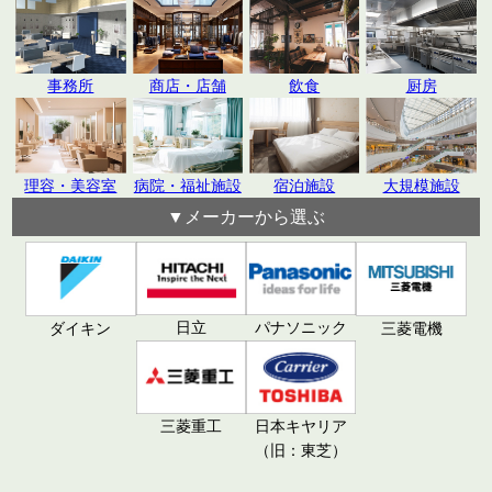
飲食
厨房
事務所
商店・店舗
理容・美容室
病院・福祉施設
宿泊施設
大規模施設
▼メーカーから選ぶ
日立
パナソニック
ダイキン
三菱電機
三菱重工
日本キヤリア
（旧：東芝）