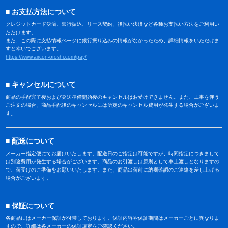
お支払方法について
クレジットカード決済、銀行振込、リース契約、後払い決済など各種お支払い方法をご利用い
ただけます。
また、この際に支払情報ページに銀行振り込みの情報がなかったため、詳細情報をいただけま
すと幸いでございます。
https://www.aircon-oroshi.com/pay/
キャンセルについて
商品の手配完了後および発送準備開始後のキャンセルはお受けできません。また、工事を伴う
ご注文の場合、商品手配後のキャンセルには所定のキャンセル費用が発生する場合がございま
す。
配送について
メーカー指定便にてお届けいたします。配送日のご指定は可能ですが、時間指定につきまして
は別途費用が発生する場合がございます。商品のお引渡しは原則として車上渡しとなりますの
で、荷受けのご準備をお願いいたします。また、商品出荷前に納期確認のご連絡を差し上げる
場合がございます。
保証について
各商品にはメーカー保証が付帯しております。保証内容や保証期間はメーカーごとに異なりま
すので、詳細は各メーカーの保証規定をご確認ください。