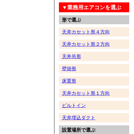
▼業務用エアコンを選ぶ
形で選ぶ
天井カセット形４方向
天井カセット形２方向
天井吊形
壁掛形
床置形
天井カセット形１方向
ビルトイン
天井埋込ダクト
設置場所で選ぶ