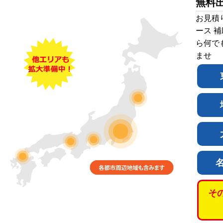
無料
お見積
ース 
ら何で
ませ
そ