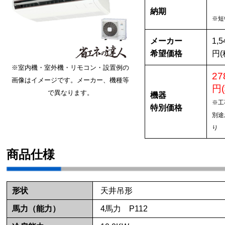
納期
※短
メーカー
1,5
希望価格
円(
※室内機・室外機・リモコン・設置例の
27
画像はイメージです。メーカー、機種等
円
で異なります。
機器
※工
特別価格
別途
り
商品仕様
形状
天井吊形
馬力（能力）
4馬力 P112