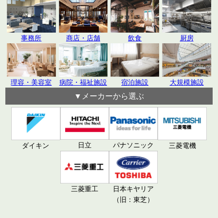
飲食
厨房
事務所
商店・店舗
理容・美容室
病院・福祉施設
宿泊施設
大規模施設
▼メーカーから選ぶ
日立
パナソニック
ダイキン
三菱電機
三菱重工
日本キヤリア
（旧：東芝）