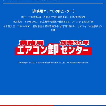
〈業務用エアコン卸センター〉
本社 〒060-0041 札幌市中央区大通東11丁目22番地56号
東京支店 〒101-0021 東京都千代田区外神田5-2-3 アソルティ末広町2F
名古屋支店 〒464-0850 愛知県名古屋市千種区今池5丁目3番2号 リアライズ今池駅前ビル
8階
業務用
Copyright © 2024 eakonoroshicenter co.,ltd. All Rights Reserved.