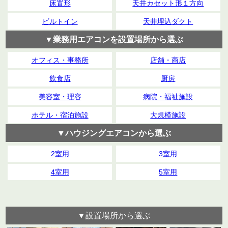
床置形
天井カセット形１方向
ビルトイン
天井埋込ダクト
▼業務用エアコンを設置場所から選ぶ
オフィス・事務所
店舗・商店
飲食店
厨房
美容室・理容
病院・福祉施設
ホテル・宿泊施設
大規模施設
▼ハウジングエアコンから選ぶ
2室用
3室用
4室用
5室用
▼設置場所から選ぶ