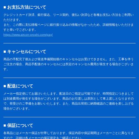
お支払方法について
クレジットカード決済、銀行振込、リース契約、後払い決済など各種お支払い方法をご利用い
ただけます。
また、この際に支払情報ページに銀行振り込みの情報がなかったため、詳細情報をいただけま
すと幸いでございます。
https://www.aircon-oroshi.com/pay/
キャンセルについて
商品の手配完了後および発送準備開始後のキャンセルはお受けできません。また、工事を伴う
ご注文の場合、商品手配後のキャンセルには所定のキャンセル費用が発生する場合がございま
す。
配送について
メーカー指定便にてお届けいたします。配送日のご指定は可能ですが、時間指定につきまして
は別途費用が発生する場合がございます。商品のお引渡しは原則として車上渡しとなりますの
で、荷受けのご準備をお願いいたします。また、商品出荷前に納期確認のご連絡を差し上げる
場合がございます。
保証について
各商品にはメーカー保証が付帯しております。保証内容や保証期間はメーカーごとに異なりま
すので、詳細は各メーカーの保証規定をご確認ください。