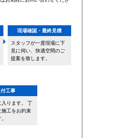
現場確認・最終見積
スタッフが一度現場に下
見に伺い、快適空間のご
提案を致します。
取付工事
に入ります。 丁
な施工をお約束
す。