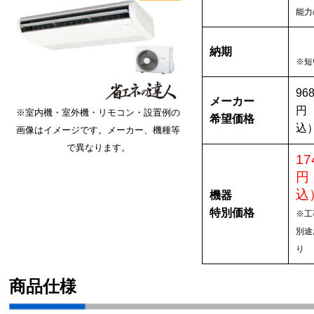
能力
納期
※短
968
メーカー
円
※室内機・室外機・リモコン・設置例の
希望価格
込
画像はイメージです。メーカー、機種等
で異なります。
17
円
込
機器
特別価格
※工
別途
り
商品仕様