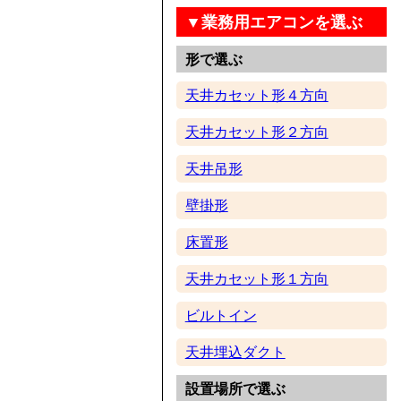
▼業務用エアコンを選ぶ
形で選ぶ
天井カセット形４方向
天井カセット形２方向
天井吊形
壁掛形
床置形
天井カセット形１方向
ビルトイン
天井埋込ダクト
設置場所で選ぶ