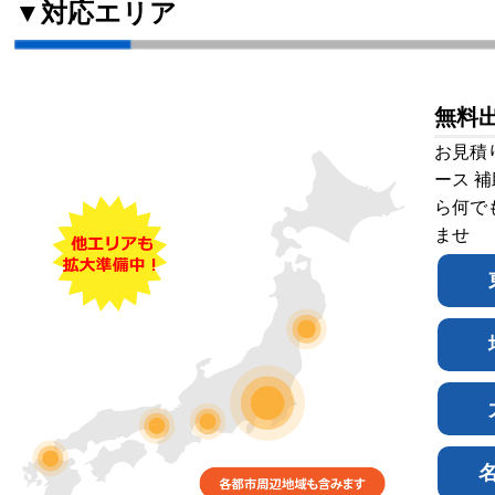
▼対応エリア
無料
お見積
ース 
ら何で
ませ