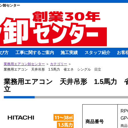
ン卸センター
び方
工事に関するご案内
施工実績
スタッフ紹介
お客
業務用エアコン卸センター
＞
カテゴリー
＞
業務用エアコン 天井吊形 1.5馬力 省エネ シングル 日立
業務用エアコン 天井吊形 1.5馬力
立
RP
GP
商品番号
商品