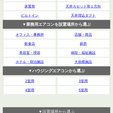
床置形
天井カセット形１方向
ビルトイン
天井埋込ダクト
▼業務用エアコンを設置場所から選ぶ
オフィス・事務所
店舗・商店
飲食店
厨房
美容室・理容
病院・福祉施設
ホテル・宿泊施設
大規模施設
▼ハウジングエアコンから選ぶ
2室用
3室用
4室用
5室用
▼設置場所から選ぶ