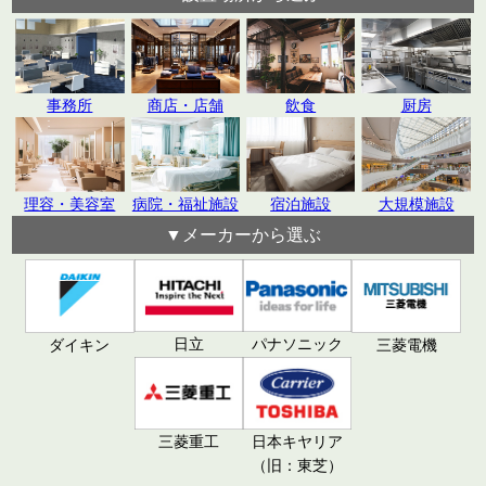
飲食
厨房
事務所
商店・店舗
理容・美容室
病院・福祉施設
宿泊施設
大規模施設
▼メーカーから選ぶ
日立
パナソニック
ダイキン
三菱電機
三菱重工
日本キヤリア
（旧：東芝）