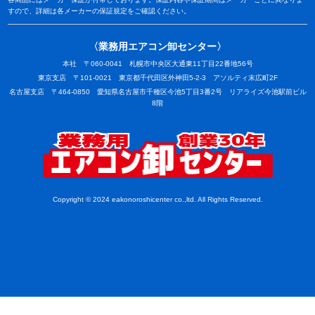
すので、詳細は各メーカーの保証規定をご確認ください。
〈業務用エアコン卸センター〉
本社 〒060-0041 札幌市中央区大通東11丁目22番地56号
東京支店 〒101-0021 東京都千代田区外神田5-2-3 アソルティ末広町2F
名古屋支店 〒464-0850 愛知県名古屋市千種区今池5丁目3番2号 リアライズ今池駅前ビル
8階
業務用
Copyright © 2024 eakonoroshicenter co.,ltd. All Rights Reserved.