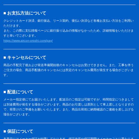
お支払方法について
クレジットカード決済、銀行振込、リース契約、後払い決済など各種お支払い方法をご利用い
ただけます。
また、この際に支払情報ページに銀行振り込みの情報がなかったため、詳細情報をいただけま
すと幸いでございます。
https://www.aircon-oroshi.com/pay/
キャンセルについて
商品の手配完了後および発送準備開始後のキャンセルはお受けできません。また、工事を伴う
ご注文の場合、商品手配後のキャンセルには所定のキャンセル費用が発生する場合がございま
す。
配送について
メーカー指定便にてお届けいたします。配送日のご指定は可能ですが、時間指定につきまして
は別途費用が発生する場合がございます。商品のお引渡しは原則として車上渡しとなりますの
で、荷受けのご準備をお願いいたします。また、商品出荷前に納期確認のご連絡を差し上げる
場合がございます。
保証について
各商品にはメーカー保証が付帯しております。保証内容や保証期間はメーカーごとに異なりま