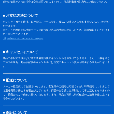
送時の破損があった場合は交換対応いたしますので、商品到着後7日以内にご連絡ください。
お支払方法について
クレジットカード決済、銀行振込、リース契約、後払い決済など各種お支払い方法をご利用い
ただけます。
また、この際に支払情報ページに銀行振り込みの情報がなかったため、詳細情報をいただけま
すと幸いでございます。
https://www.aircon-oroshi.com/pay/
キャンセルについて
商品の手配完了後および発送準備開始後のキャンセルはお受けできません。また、工事を伴う
ご注文の場合、商品手配後のキャンセルには所定のキャンセル費用が発生する場合がございま
す。
配送について
メーカー指定便にてお届けいたします。配送日のご指定は可能ですが、時間指定につきまして
は別途費用が発生する場合がございます。商品のお引渡しは原則として車上渡しとなりますの
で、荷受けのご準備をお願いいたします。また、商品出荷前に納期確認のご連絡を差し上げる
場合がございます。
保証について