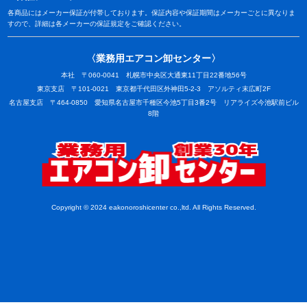
各商品にはメーカー保証が付帯しております。保証内容や保証期間はメーカーごとに異なりま
すので、詳細は各メーカーの保証規定をご確認ください。
〈業務用エアコン卸センター〉
本社 〒060-0041 札幌市中央区大通東11丁目22番地56号
東京支店 〒101-0021 東京都千代田区外神田5-2-3 アソルティ末広町2F
名古屋支店 〒464-0850 愛知県名古屋市千種区今池5丁目3番2号 リアライズ今池駅前ビル
8階
業務用
Copyright © 2024 eakonoroshicenter co.,ltd. All Rights Reserved.