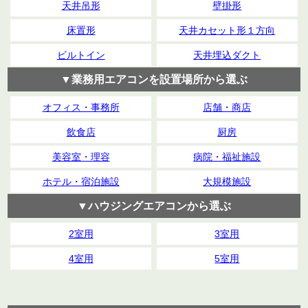
天井吊形
壁掛形
床置形
天井カセット形１方向
ビルトイン
天井埋込ダクト
▼業務用エアコンを設置場所から選ぶ
オフィス・事務所
店舗・商店
飲食店
厨房
美容室・理容
病院・福祉施設
ホテル・宿泊施設
大規模施設
▼ハウジングエアコンから選ぶ
2室用
3室用
4室用
5室用