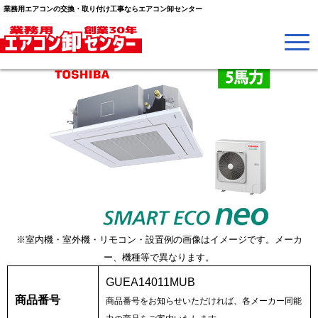
ル 日本キヤリア (旧:東芝)
業務用エアコンの交換・取り付け工事ならエアコン卸センター
※室内機・室外機・リモコン・設置例の画像はイメージです。メーカ
ー、機種等で異なります。
GUEA14011MUB
商品番号
商品番号をお知らせいただければ、各メーカー同能