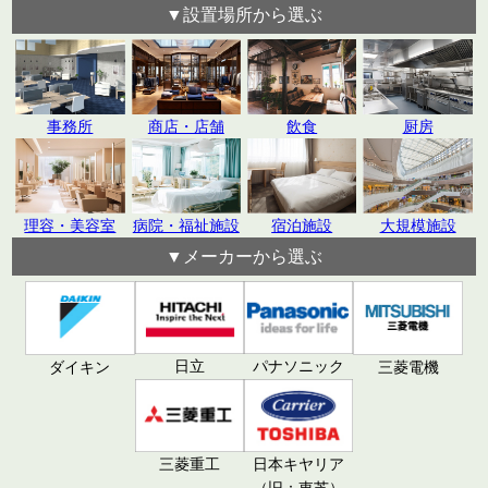
▼設置場所から選ぶ
飲食
厨房
事務所
商店・店舗
理容・美容室
病院・福祉施設
宿泊施設
大規模施設
▼メーカーから選ぶ
日立
パナソニック
ダイキン
三菱電機
三菱重工
日本キヤリア
（旧：東芝）