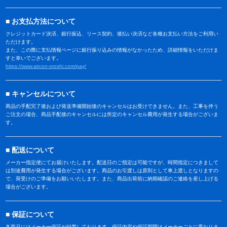
お支払方法について
クレジットカード決済、銀行振込、リース契約、後払い決済など各種お支払い方法をご利用い
ただけます。
また、この際に支払情報ページに銀行振り込みの情報がなかったため、詳細情報をいただけま
すと幸いでございます。
https://www.aircon-oroshi.com/pay/
キャンセルについて
商品の手配完了後および発送準備開始後のキャンセルはお受けできません。また、工事を伴う
ご注文の場合、商品手配後のキャンセルには所定のキャンセル費用が発生する場合がございま
す。
配送について
メーカー指定便にてお届けいたします。配送日のご指定は可能ですが、時間指定につきまして
は別途費用が発生する場合がございます。商品のお引渡しは原則として車上渡しとなりますの
で、荷受けのご準備をお願いいたします。また、商品出荷前に納期確認のご連絡を差し上げる
場合がございます。
保証について
各商品にはメーカー保証が付帯しております。保証内容や保証期間はメーカーごとに異なりま