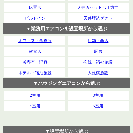
床置形
天井カセット形１方向
ビルトイン
天井埋込ダクト
▼業務用エアコンを設置場所から選ぶ
オフィス・事務所
店舗・商店
飲食店
厨房
美容室・理容
病院・福祉施設
ホテル・宿泊施設
大規模施設
▼ハウジングエアコンから選ぶ
2室用
3室用
4室用
5室用
▼設置場所から選ぶ