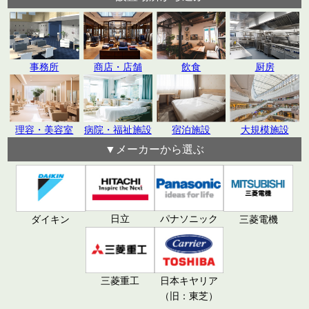
飲食
厨房
事務所
商店・店舗
理容・美容室
病院・福祉施設
宿泊施設
大規模施設
▼メーカーから選ぶ
日立
パナソニック
ダイキン
三菱電機
三菱重工
日本キヤリア
（旧：東芝）