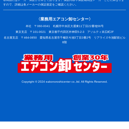
すので、詳細は各メーカーの保証規定をご確認ください。
〈業務用エアコン卸センター〉
本社 〒060-0041 札幌市中央区大通東11丁目22番地56号
東京支店 〒101-0021 東京都千代田区外神田5-2-3 アソルティ末広町2F
名古屋支店 〒464-0850 愛知県名古屋市千種区今池5丁目3番2号 リアライズ今池駅前ビル
8階
業務用
Copyright © 2024 eakonoroshicenter co.,ltd. All Rights Reserved.