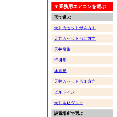
▼業務用エアコンを選ぶ
形で選ぶ
天井カセット形４方向
天井カセット形２方向
天井吊形
壁掛形
床置形
天井カセット形１方向
ビルトイン
天井埋込ダクト
設置場所で選ぶ