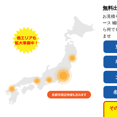
無料
お見積
ース 
ら何で
ませ
そ