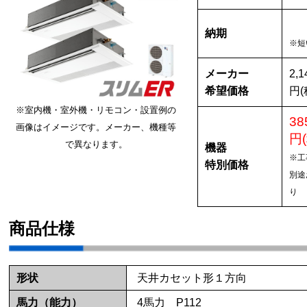
納期
※短
メーカー
2,1
希望価格
円(
※室内機・室外機・リモコン・設置例の
38
画像はイメージです。メーカー、機種等
円
で異なります。
機器
※工
特別価格
別途
り
商品仕様
形状
天井カセット形１方向
馬力（能力）
4馬力 P112