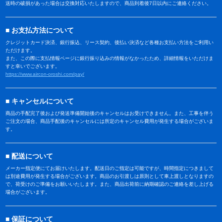
送時の破損があった場合は交換対応いたしますので、商品到着後7日以内にご連絡ください。
お支払方法について
クレジットカード決済、銀行振込、リース契約、後払い決済など各種お支払い方法をご利用い
ただけます。
また、この際に支払情報ページに銀行振り込みの情報がなかったため、詳細情報をいただけま
すと幸いでございます。
https://www.aircon-oroshi.com/pay/
キャンセルについて
商品の手配完了後および発送準備開始後のキャンセルはお受けできません。また、工事を伴う
ご注文の場合、商品手配後のキャンセルには所定のキャンセル費用が発生する場合がございま
す。
配送について
メーカー指定便にてお届けいたします。配送日のご指定は可能ですが、時間指定につきまして
は別途費用が発生する場合がございます。商品のお引渡しは原則として車上渡しとなりますの
で、荷受けのご準備をお願いいたします。また、商品出荷前に納期確認のご連絡を差し上げる
場合がございます。
保証について