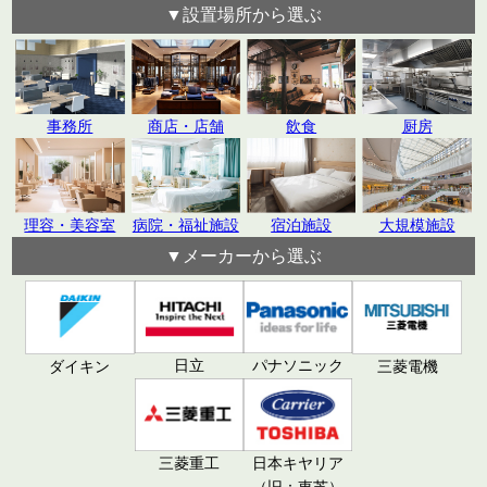
▼設置場所から選ぶ
飲食
厨房
事務所
商店・店舗
理容・美容室
病院・福祉施設
宿泊施設
大規模施設
▼メーカーから選ぶ
日立
パナソニック
ダイキン
三菱電機
三菱重工
日本キヤリア
（旧：東芝）