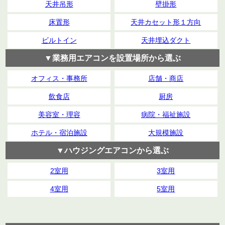
天井吊形
壁掛形
床置形
天井カセット形１方向
ビルトイン
天井埋込ダクト
▼業務用エアコンを設置場所から選ぶ
オフィス・事務所
店舗・商店
飲食店
厨房
美容室・理容
病院・福祉施設
ホテル・宿泊施設
大規模施設
▼ハウジングエアコンから選ぶ
2室用
3室用
4室用
5室用