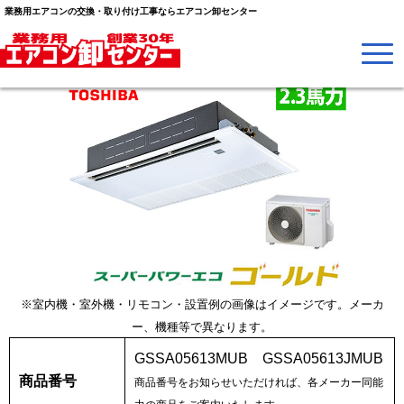
ネ シングル 日本キヤリア (旧:東芝)
業務用エアコンの交換・取り付け工事ならエアコン卸センター
※室内機・室外機・リモコン・設置例の画像はイメージです。メーカ
ー、機種等で異なります。
GSSA05613MUB GSSA05613JMUB
商品番号
商品番号をお知らせいただければ、各メーカー同能