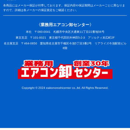
各商品にはメーカー保証が付帯しております。保証内容や保証期間はメーカーごとに異なりま
すので、詳細は各メーカーの保証規定をご確認ください。
〈業務用エアコン卸センター〉
本社 〒060-0041 札幌市中央区大通東11丁目22番地56号
東京支店 〒101-0021 東京都千代田区外神田5-2-3 アソルティ末広町2F
名古屋支店 〒464-0850 愛知県名古屋市千種区今池5丁目3番2号 リアライズ今池駅前ビル
8階
業務用
Copyright © 2024 eakonoroshicenter co.,ltd. All Rights Reserved.