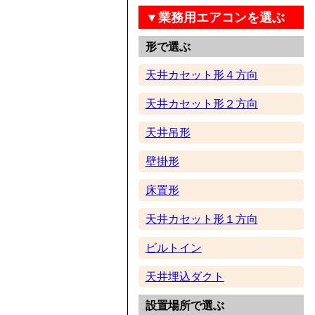
▼業務用エアコンを選ぶ
形で選ぶ
天井カセット形４方向
天井カセット形２方向
天井吊形
壁掛形
床置形
天井カセット形１方向
ビルトイン
天井埋込ダクト
設置場所で選ぶ