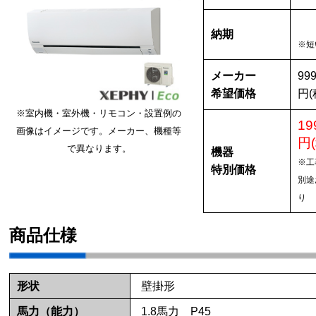
納期
※短
メーカー
999
希望価格
円(
※室内機・室外機・リモコン・設置例の
19
画像はイメージです。メーカー、機種等
円
で異なります。
機器
※工
特別価格
別途
り
商品仕様
形状
壁掛形
馬力（能力）
1.8馬力 P45