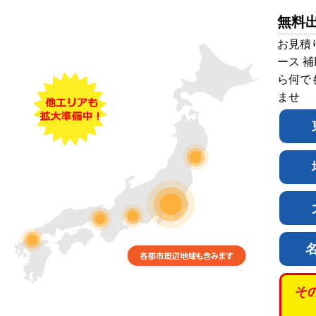
無料
お見積
ース 
ら何で
ませ
そ