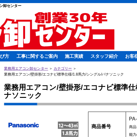
ン卸センター
び方
工事に関するご案内
施工実績
スタッフ紹介
お客
業務用エアコン卸センター
＞
カテゴリー
＞
業務用エアコン/壁掛形/エコナビ標準仕様/1.8馬力/シングル/パナソニック
業務用エアコン/壁掛形/エコナビ標準仕様/
ナソニック
PA
商品番号
商品
能力