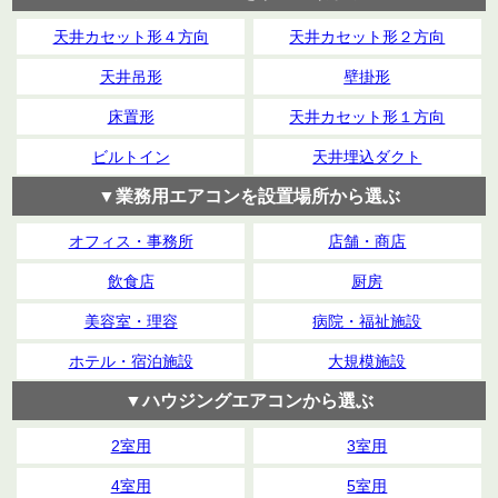
天井カセット形４方向
天井カセット形２方向
天井吊形
壁掛形
床置形
天井カセット形１方向
ビルトイン
天井埋込ダクト
▼業務用エアコンを設置場所から選ぶ
オフィス・事務所
店舗・商店
飲食店
厨房
美容室・理容
病院・福祉施設
ホテル・宿泊施設
大規模施設
▼ハウジングエアコンから選ぶ
2室用
3室用
4室用
5室用