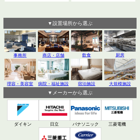
▼設置場所から選ぶ
飲食
厨房
事務所
商店・店舗
理容・美容室
病院・福祉施設
宿泊施設
大規模施設
▼メーカーから選ぶ
日立
パナソニック
ダイキン
三菱電機