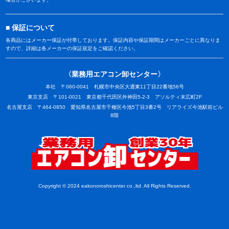
保証について
各商品にはメーカー保証が付帯しております。保証内容や保証期間はメーカーごとに異なりま
すので、詳細は各メーカーの保証規定をご確認ください。
〈業務用エアコン卸センター〉
本社 〒060-0041 札幌市中央区大通東11丁目22番地56号
東京支店 〒101-0021 東京都千代田区外神田5-2-3 アソルティ末広町2F
名古屋支店 〒464-0850 愛知県名古屋市千種区今池5丁目3番2号 リアライズ今池駅前ビル
8階
業務用
Copyright © 2024 eakonoroshicenter co.,ltd. All Rights Reserved.