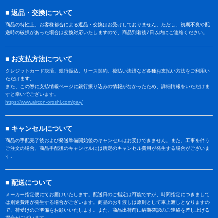
返品・交換について
商品の特性上、お客様都合による返品・交換はお受けしておりません。ただし、初期不良や配
送時の破損があった場合は交換対応いたしますので、商品到着後7日以内にご連絡ください。
お支払方法について
クレジットカード決済、銀行振込、リース契約、後払い決済など各種お支払い方法をご利用い
ただけます。
また、この際に支払情報ページに銀行振り込みの情報がなかったため、詳細情報をいただけま
すと幸いでございます。
https://www.aircon-oroshi.com/pay/
キャンセルについて
商品の手配完了後および発送準備開始後のキャンセルはお受けできません。また、工事を伴う
ご注文の場合、商品手配後のキャンセルには所定のキャンセル費用が発生する場合がございま
す。
配送について
メーカー指定便にてお届けいたします。配送日のご指定は可能ですが、時間指定につきまして
は別途費用が発生する場合がございます。商品のお引渡しは原則として車上渡しとなりますの
で、荷受けのご準備をお願いいたします。また、商品出荷前に納期確認のご連絡を差し上げる
場合がございます。