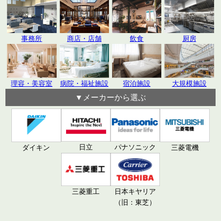
飲食
厨房
事務所
商店・店舗
理容・美容室
病院・福祉施設
宿泊施設
大規模施設
▼メーカーから選ぶ
日立
パナソニック
ダイキン
三菱電機
三菱重工
日本キヤリア
（旧：東芝）