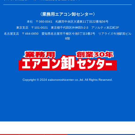
〈業務用エアコン卸センター〉
本社 〒060-0041 札幌市中央区大通東11丁目22番地56号
東京支店 〒101-0021 東京都千代田区外神田5-2-3 アソルティ末広町2F
名古屋支店 〒464-0850 愛知県名古屋市千種区今池5丁目3番2号 リアライズ今池駅前ビル
8階
業務用
Copyright © 2024 eakonoroshicenter co.,ltd. All Rights Reserved.