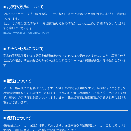
お支払方法について
クレジットカード決済、銀行振込、リース契約、後払い決済など各種お支払い方法をご利用い
ただけます。
また、この際に支払情報ページに銀行振り込みの情報がなかったため、詳細情報をいただけま
すと幸いでございます。
https://www.aircon-oroshi.com/pay/
キャンセルについて
商品の手配完了後および発送準備開始後のキャンセルはお受けできません。また、工事を伴う
ご注文の場合、商品手配後のキャンセルには所定のキャンセル費用が発生する場合がございま
す。
配送について
メーカー指定便にてお届けいたします。配送日のご指定は可能ですが、時間指定につきまして
は別途費用が発生する場合がございます。商品のお引渡しは原則として車上渡しとなりますの
で、荷受けのご準備をお願いいたします。また、商品出荷前に納期確認のご連絡を差し上げる
場合がございます。
保証について
各商品にはメーカー保証が付帯しております。保証内容や保証期間はメーカーごとに異なりま
すので、詳細は各メーカーの保証規定をご確認ください。