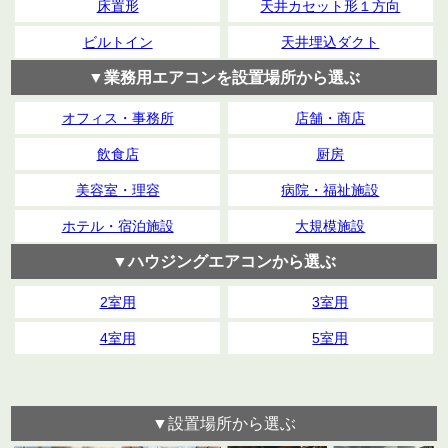
床置形
天井カセット形１方向
ビルトイン
天井埋込ダクト
▼業務用エアコンを設置場所から選ぶ
オフィス・事務所
店舗・商店
飲食店
厨房
美容室・理容
病院・福祉施設
ホテル・宿泊施設
大規模施設
▼ハウジングエアコンから選ぶ
2室用
3室用
4室用
5室用
▼設置場所から選ぶ