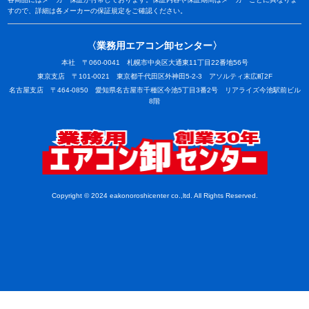
すので、詳細は各メーカーの保証規定をご確認ください。
〈業務用エアコン卸センター〉
本社 〒060-0041 札幌市中央区大通東11丁目22番地56号
東京支店 〒101-0021 東京都千代田区外神田5-2-3 アソルティ末広町2F
名古屋支店 〒464-0850 愛知県名古屋市千種区今池5丁目3番2号 リアライズ今池駅前ビル
8階
業務用
Copyright © 2024 eakonoroshicenter co.,ltd. All Rights Reserved.