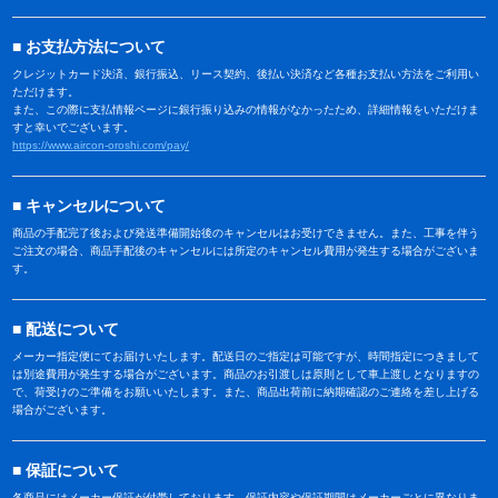
お支払方法について
クレジットカード決済、銀行振込、リース契約、後払い決済など各種お支払い方法をご利用い
ただけます。
また、この際に支払情報ページに銀行振り込みの情報がなかったため、詳細情報をいただけま
すと幸いでございます。
https://www.aircon-oroshi.com/pay/
キャンセルについて
商品の手配完了後および発送準備開始後のキャンセルはお受けできません。また、工事を伴う
ご注文の場合、商品手配後のキャンセルには所定のキャンセル費用が発生する場合がございま
す。
配送について
メーカー指定便にてお届けいたします。配送日のご指定は可能ですが、時間指定につきまして
は別途費用が発生する場合がございます。商品のお引渡しは原則として車上渡しとなりますの
で、荷受けのご準備をお願いいたします。また、商品出荷前に納期確認のご連絡を差し上げる
場合がございます。
保証について
各商品にはメーカー保証が付帯しております。保証内容や保証期間はメーカーごとに異なりま