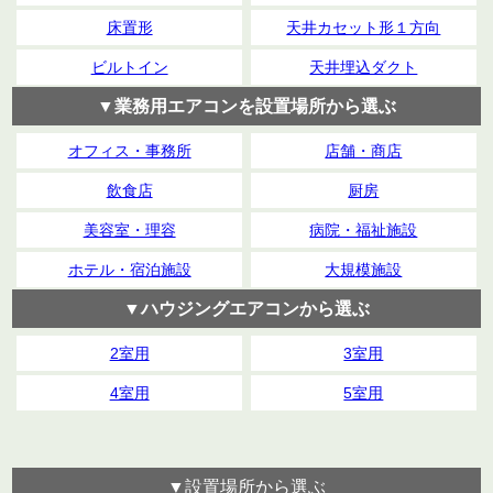
床置形
天井カセット形１方向
ビルトイン
天井埋込ダクト
▼業務用エアコンを設置場所から選ぶ
オフィス・事務所
店舗・商店
飲食店
厨房
美容室・理容
病院・福祉施設
ホテル・宿泊施設
大規模施設
▼ハウジングエアコンから選ぶ
2室用
3室用
4室用
5室用
▼設置場所から選ぶ