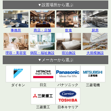
▼設置場所から選ぶ
飲食
厨房
事務所
商店・店舗
理容・美容室
病院・福祉施設
宿泊施設
大規模施設
▼メーカーから選ぶ
日立
パナソニック
ダイキン
三菱電機
三菱重工
日本キヤリア