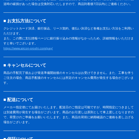
送時の破損があった場合は交換対応いたしますので、商品到着後7日以内にご連絡ください。
お支払方法について
クレジットカード決済、銀行振込、リース契約、後払い決済など各種お支払い方法をご利用い
ただけます。
また、この際に支払情報ページに銀行振り込みの情報がなかったため、詳細情報をいただけま
すと幸いでございます。
https://www.aircon-oroshi.com/pay/
キャンセルについて
商品の手配完了後および発送準備開始後のキャンセルはお受けできません。また、工事を伴う
ご注文の場合、商品手配後のキャンセルには所定のキャンセル費用が発生する場合がございま
す。
配送について
メーカー指定便にてお届けいたします。配送日のご指定は可能ですが、時間指定につきまして
は別途費用が発生する場合がございます。商品のお引渡しは原則として車上渡しとなりますの
で、荷受けのご準備をお願いいたします。また、商品出荷前に納期確認のご連絡を差し上げる
場合がございます。
保証について