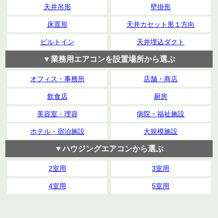
天井吊形
壁掛形
床置形
天井カセット形１方向
ビルトイン
天井埋込ダクト
▼業務用エアコンを設置場所から選ぶ
オフィス・事務所
店舗・商店
飲食店
厨房
美容室・理容
病院・福祉施設
ホテル・宿泊施設
大規模施設
▼ハウジングエアコンから選ぶ
2室用
3室用
4室用
5室用