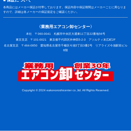
各商品にはメーカー保証が付帯しております。保証内容や保証期間はメーカーごとに異なりま
すので、詳細は各メーカーの保証規定をご確認ください。
〈業務用エアコン卸センター〉
本社 〒060-0041 札幌市中央区大通東11丁目22番地56号
東京支店 〒101-0021 東京都千代田区外神田5-2-3 アソルティ末広町2F
名古屋支店 〒464-0850 愛知県名古屋市千種区今池5丁目3番2号 リアライズ今池駅前ビル
8階
業務用
Copyright © 2024 eakonoroshicenter co.,ltd. All Rights Reserved.