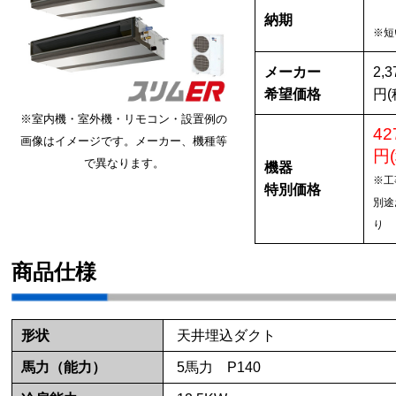
納期
※短
メーカー
2,3
希望価格
円(
※室内機・室外機・リモコン・設置例の
42
画像はイメージです。メーカー、機種等
円
で異なります。
機器
※工
特別価格
別途
り
商品仕様
形状
天井埋込ダクト
馬力（能力）
5馬力 P140