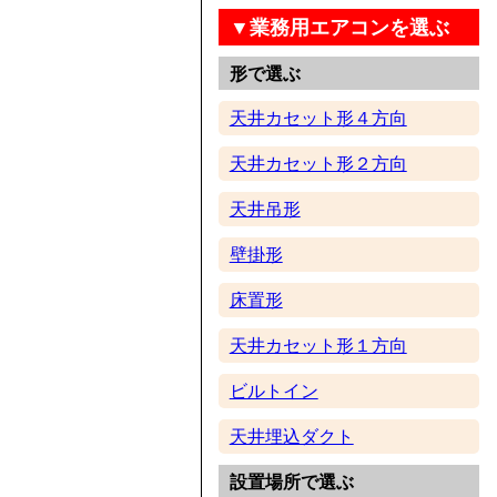
▼業務用エアコンを選ぶ
形で選ぶ
天井カセット形４方向
天井カセット形２方向
天井吊形
壁掛形
床置形
天井カセット形１方向
ビルトイン
天井埋込ダクト
設置場所で選ぶ