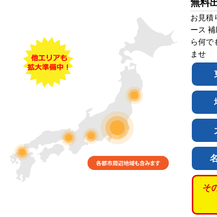
無料
お見積
ース 
ら何で
ませ
そ