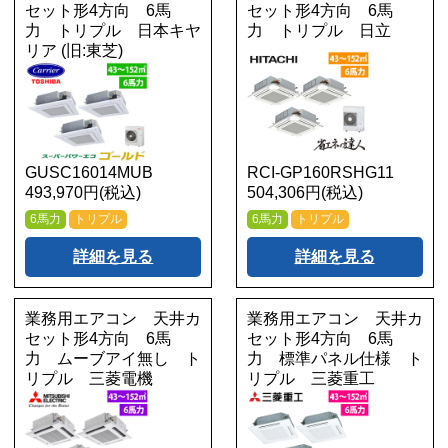
セット形4方向 6馬
セット形4方向 6馬
力 トリプル 日本キヤ
力 トリプル 日立
リア (旧:東芝)
GUSC16014MUB
RCI-GP160RSHG11
493,970円(税込)
504,306円(税込)
6馬力
トリプル
6馬力
トリプル
詳細を見る
詳細を見る
業務用エアコン 天井カ
業務用エアコン 天井カ
セット形4方向 6馬
セット形4方向 6馬
力 ムーブアイ無し ト
力 標準パネル仕様 ト
リプル 三菱電機
リプル 三菱重工