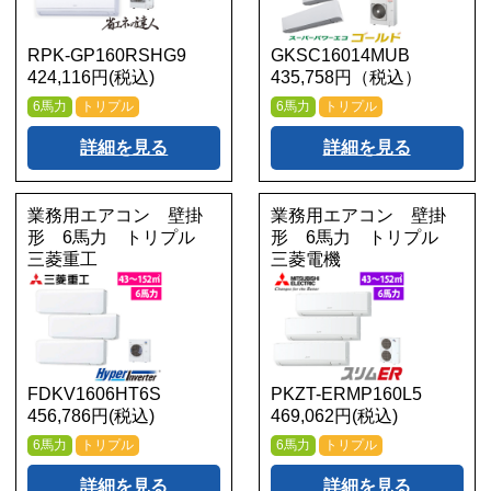
RPK-GP160RSHG9
GKSC16014MUB
424,116円(税込)
435,758円（税込）
6馬力
トリプル
6馬力
トリプル
詳細を見る
詳細を見る
業務用エアコン 壁掛
業務用エアコン 壁掛
形 6馬力 トリプル
形 6馬力 トリプル
三菱重工
三菱電機
FDKV1606HT6S
PKZT-ERMP160L5
456,786円(税込)
469,062円(税込)
6馬力
トリプル
6馬力
トリプル
詳細を見る
詳細を見る