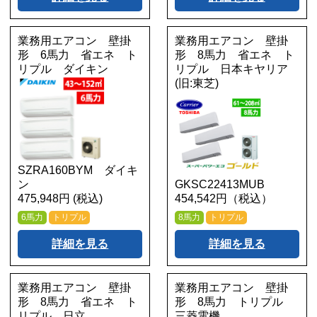
業務用エアコン 壁掛
業務用エアコン 壁掛
形 6馬力 省エネ ト
形 8馬力 省エネ ト
リプル ダイキン
リプル 日本キヤリア
(旧:東芝)
SZRA160BYM ダイキ
ン
GKSC22413MUB
475,948円 (税込)
454,542円（税込）
6馬力
トリプル
8馬力
トリプル
詳細を見る
詳細を見る
業務用エアコン 壁掛
業務用エアコン 壁掛
形 8馬力 省エネ ト
形 8馬力 トリプル
リプル 日立
三菱電機