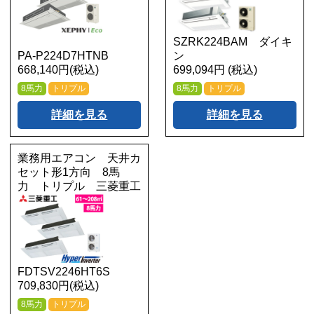
SZRK224BAM ダイキ
PA-P224D7HTNB
ン
668,140円(税込)
699,094円 (税込)
8馬力
トリプル
8馬力
トリプル
詳細を見る
詳細を見る
業務用エアコン 天井カ
セット形1方向 8馬
力 トリプル 三菱重工
FDTSV2246HT6S
709,830円(税込)
8馬力
トリプル