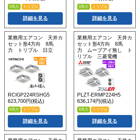
6馬力
トリプル
8馬力
トリプル
詳細を見る
詳細を見る
業務用エアコン 天井カ
業務用エアコン 天井カ
セット形4方向 8馬
セット形4方向 8馬
力 トリプル 日立
力 ムーブアイ無し ト
リプル 三菱電機
RCIGP224RSHG5
PLZT-ERMP224H5
623,700円(税込)
636,174円(税込)
8馬力
トリプル
8馬力
トリプル
詳細を見る
詳細を見る