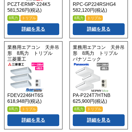
PCZT-ERMP-224K5
RPC-GP224RSHG4
581,526円(税込)
582,120円(税込)
8馬力
トリプル
8馬力
トリプル
詳細を見る
詳細を見る
業務用エアコン 天井吊
業務用エアコン 天井吊
形 8馬力 トリプル
形 8馬力 トリプル
三菱重工
パナソニック
FDEV2246HT6S
PA-P224T7HTNB
618,948円(税込)
625,900円(税込)
8馬力
トリプル
8馬力
トリプル
詳細を見る
詳細を見る