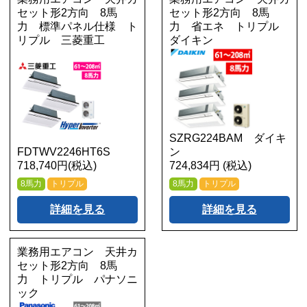
セット形2方向 8馬
セット形2方向 8馬
力 標準パネル仕様 ト
力 省エネ トリプル
リプル 三菱重工
ダイキン
SZRG224BAM ダイキ
FDTWV2246HT6S
ン
718,740円(税込)
724,834円 (税込)
8馬力
トリプル
8馬力
トリプル
詳細を見る
詳細を見る
業務用エアコン 天井カ
セット形2方向 8馬
力 トリプル パナソニ
ック