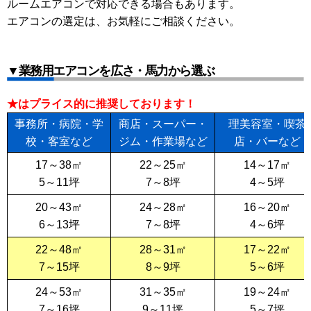
ルームエアコンで対応できる場合もあります。
エアコンの選定は、お気軽にご相談ください。
▼業務用エアコンを広さ・馬力から選ぶ
★はプライス的に推奨しております！
事務所・病院・学
商店・スーパー・
理美容室・喫茶
校・客室など
ジム・作業場など
店・バーなど
17～38㎡
22～25㎡
14～17㎡
5～11坪
7～8坪
4～5坪
20～43㎡
24～28㎡
16～20㎡
6～13坪
7～8坪
4～6坪
22～48㎡
28～31㎡
17～22㎡
7～15坪
8～9坪
5～6坪
24～53㎡
31～35㎡
19～24㎡
7～16坪
9～11坪
5～7坪