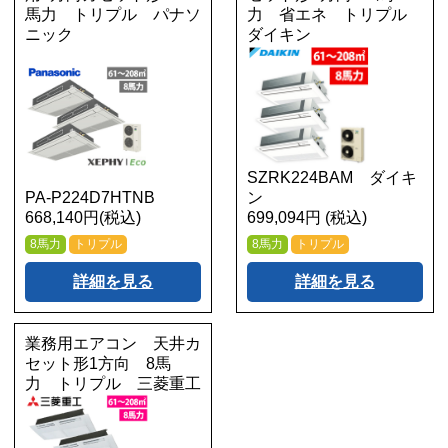
馬力 トリプル パナソ
力 省エネ トリプル
ニック
ダイキン
SZRK224BAM ダイキ
PA-P224D7HTNB
ン
668,140円(税込)
699,094円 (税込)
8馬力
トリプル
8馬力
トリプル
詳細を見る
詳細を見る
業務用エアコン 天井カ
セット形1方向 8馬
力 トリプル 三菱重工