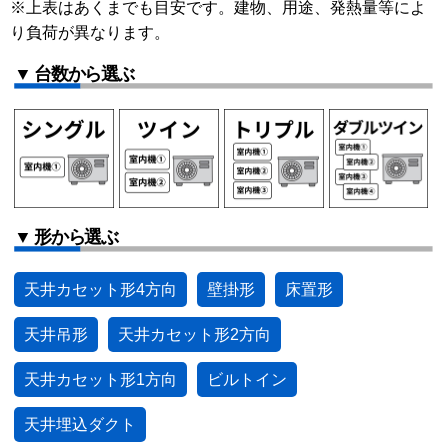
※上表はあくまでも目安です。建物、用途、発熱量等によ
り負荷が異なります。
▼ 台数から選ぶ
▼ 形から選ぶ
天井カセット形4方向
壁掛形
床置形
天井吊形
天井カセット形2方向
天井カセット形1方向
ビルトイン
天井埋込ダクト