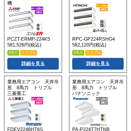
機
PCZT-ERMP-224K5
RPC-GP224RSHG4
581,526円(税込)
582,120円(税込)
8馬力
トリプル
8馬力
トリプル
詳細を見る
詳細を見る
業務用エアコン 天井吊
業務用エアコン 天井吊
形 8馬力 トリプル
形 8馬力 トリプル
三菱重工
パナソニック
FDEV2246HT6S
PA-P224T7HTNB