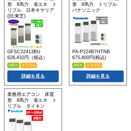
形 8馬力 省エネ ト
形 8馬力 トリプル
リプル 日本キヤリア
パナソニック
(旧:東芝)
GFSC22413BU
PA-P224B7HTNB
626,432円（税込）
675,400円(税込)
8馬力
トリプル
8馬力
トリプル
詳細を見る
詳細を見る
業務用エアコン 床置
形 8馬力 省エネ ト
リプル ダイキン