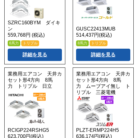
SZRC160BYM ダイキ
ン
GUSC22413MUB
559,768円 (税込)
514,437円(税込)
6馬力
トリプル
8馬力
トリプル
詳細を見る
詳細を見る
業務用エアコン 天井カ
業務用エアコン 天井カ
セット形4方向 8馬
セット形4方向 8馬
力 トリプル 日立
力 ムーブアイ無し ト
リプル 三菱電機
RCIGP224RSHG5
PLZT-ERMP224H5
623,700円(税込)
636,174円(税込)