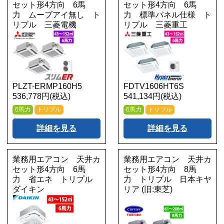
セット形4方向 6馬
セット形4方向 6馬
力 ムーブアイ無し ト
力 標準パネル仕様 ト
リプル 三菱電機
リプル 三菱重工
PLZT-ERMP160H5
FDTV1606HT6S
536,778円(税込)
541,134円(税込)
6馬力
トリプル
6馬力
トリプル
詳細を見る
詳細を見る
業務用エアコン 天井カ
業務用エアコン 天井カ
セット形4方向 6馬
セット形4方向 8馬
力 省エネ トリプル
力 トリプル 日本キヤ
ダイキン
リア (旧:東芝)