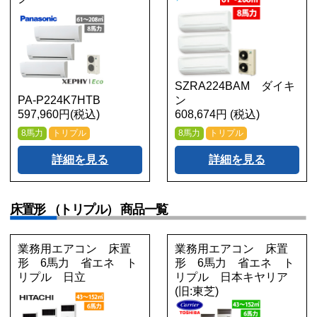
SZRA224BAM ダイキ
PA-P224K7HTB
ン
597,960円(税込)
608,674円 (税込)
8馬力
トリプル
8馬力
トリプル
詳細を見る
詳細を見る
床置形 （トリプル） 商品一覧
業務用エアコン 床置
業務用エアコン 床置
形 6馬力 省エネ ト
形 6馬力 省エネ ト
リプル 日立
リプル 日本キヤリア
(旧:東芝)