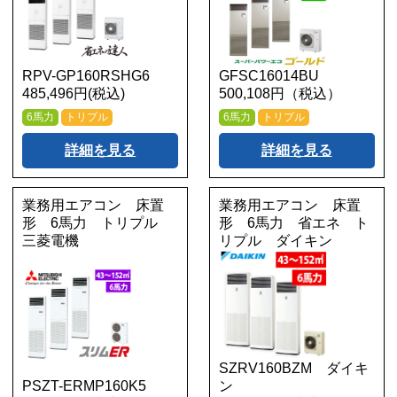
RPV-GP160RSHG6
GFSC16014BU
485,496円(税込)
500,108円（税込）
6馬力
トリプル
6馬力
トリプル
詳細を見る
詳細を見る
業務用エアコン 床置
業務用エアコン 床置
形 6馬力 トリプル
形 6馬力 省エネ ト
三菱電機
リプル ダイキン
SZRV160BZM ダイキ
PSZT-ERMP160K5
ン