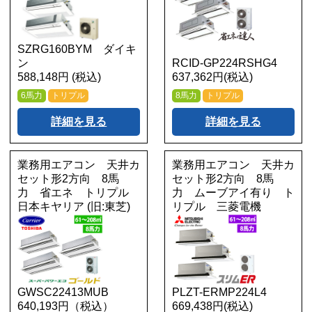
SZRG160BYM ダイキ
ン
RCID-GP224RSHG4
588,148円 (税込)
637,362円(税込)
6馬力
トリプル
8馬力
トリプル
詳細を見る
詳細を見る
業務用エアコン 天井カ
業務用エアコン 天井カ
セット形2方向 8馬
セット形2方向 8馬
力 省エネ トリプル
力 ムーブアイ有り ト
日本キヤリア (旧:東芝)
リプル 三菱電機
GWSC22413MUB
PLZT-ERMP224L4
640,193円（税込）
669,438円(税込)