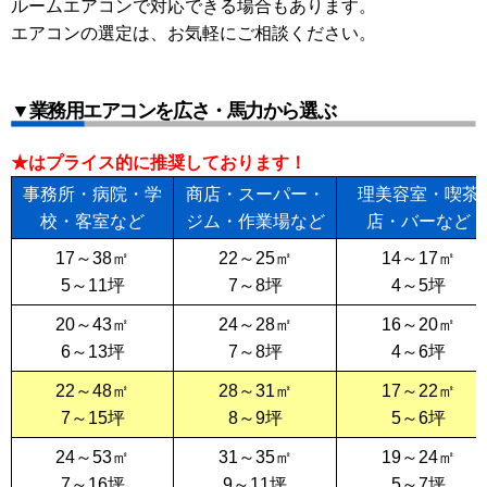
ルームエアコンで対応できる場合もあります。
エアコンの選定は、お気軽にご相談ください。
▼業務用エアコンを広さ・馬力から選ぶ
★はプライス的に推奨しております！
事務所・病院・学
商店・スーパー・
理美容室・喫茶
校・客室など
ジム・作業場など
店・バーなど
17～38㎡
22～25㎡
14～17㎡
5～11坪
7～8坪
4～5坪
20～43㎡
24～28㎡
16～20㎡
6～13坪
7～8坪
4～6坪
22～48㎡
28～31㎡
17～22㎡
7～15坪
8～9坪
5～6坪
24～53㎡
31～35㎡
19～24㎡
7～16坪
9～11坪
5～7坪