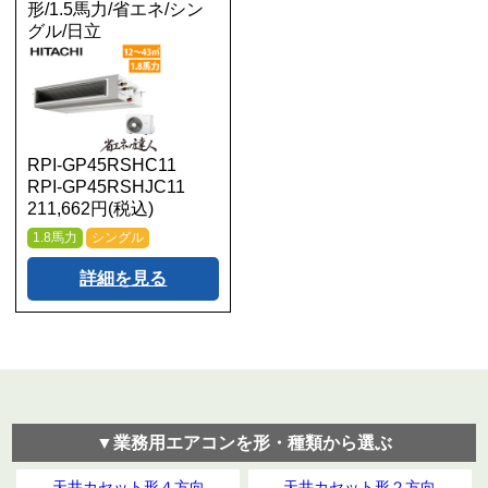
形/1.5馬力/省エネ/シン
グル/日立
RPI-GP45RSHC11
RPI-GP45RSHJC11
211,662円(税込)
1.8馬力
シングル
詳細を見る
▼業務用エアコンを形・種類から選ぶ
天井カセット形４方向
天井カセット形２方向