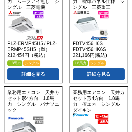
力 ムーブアイ無し シ
力 標準パネル仕様 シ
ングル 三菱電機
ングル 三菱重工
PLZ-ERMP45H5 / PLZ-
FDTV456H6S
ERMP45SH5（単）
FDTV456HK6S
212,454円（税込）
221,166円(税込)
1.8馬力
シングル
1.8馬力
シングル
詳細を見る
詳細を見る
業務用エアコン 天井カ
業務用エアコン 天井カ
セット形4方向 1.8馬
セット形4方向 1.8馬
力 シングル パナソニ
力 省エネ シングル
ック
ダイキン