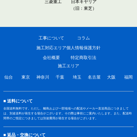
三菱重工
日本キヤリア
（旧：東芝）
工事について
コラム
施工対応エリア
個人情報保護方針
会社概要
特定商取引法
施工エリア
仙台
東京
神奈川
千葉
埼玉
名古屋
大阪
福岡
送料について
全国送料無料です。ただし、離島および一部地域への配送やメーカー直送商品につきまして
は、別途送料が発生する場合がございます。その際は事前にご案内いたします。また、配送時
間帯のご指定につきましては別途費用が発生する場合がございます。
返品・交換について