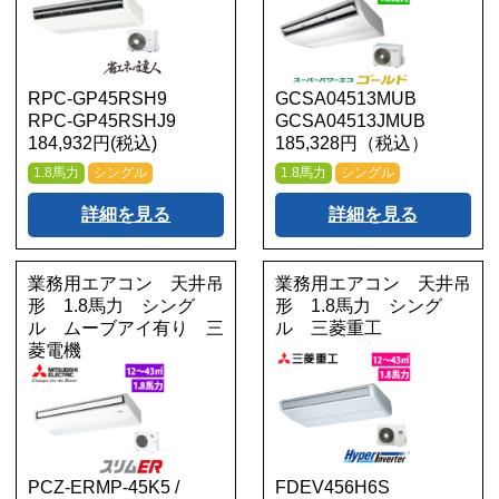
RPC-GP45RSH9
GCSA04513MUB
RPC-GP45RSHJ9
GCSA04513JMUB
184,932円(税込)
185,328円（税込）
1.8馬力
シングル
1.8馬力
シングル
詳細を見る
詳細を見る
業務用エアコン 天井吊
業務用エアコン 天井吊
形 1.8馬力 シング
形 1.8馬力 シング
ル ムーブアイ有り 三
ル 三菱重工
菱電機
PCZ-ERMP-45K5 /
FDEV456H6S