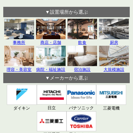
▼設置場所から選ぶ
飲食
厨房
事務所
商店・店舗
理容・美容室
病院・福祉施設
宿泊施設
大規模施設
▼メーカーから選ぶ
日立
パナソニック
ダイキン
三菱電機