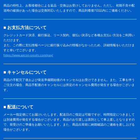
商品の特性上、お客様都合による返品・交換はお受けしておりません。ただし、初期不良や配
送時の破損があった場合は交換対応いたしますので、商品到着後7日以内にご連絡ください。
お支払方法について
クレジットカード決済、銀行振込、リース契約、後払い決済など各種お支払い方法をご利用い
ただけます。
また、この際に支払情報ページに銀行振り込みの情報がなかったため、詳細情報をいただけま
すと幸いでございます。
https://www.aircon-oroshi.com/pay/
キャンセルについて
商品の手配完了後および発送準備開始後のキャンセルはお受けできません。また、工事を伴う
ご注文の場合、商品手配後のキャンセルには所定のキャンセル費用が発生する場合がございま
す。
配送について
メーカー指定便にてお届けいたします。配送日のご指定は可能ですが、時間指定につきまして
は別途費用が発生する場合がございます。商品のお引渡しは原則として車上渡しとなりますの
で、荷受けのご準備をお願いいたします。また、商品出荷前に納期確認のご連絡を差し上げる
場合がございます。