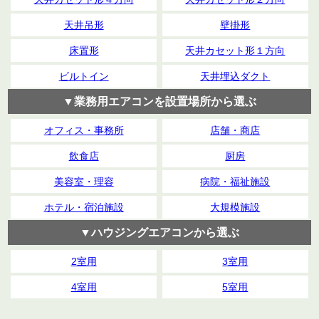
天井吊形
壁掛形
床置形
天井カセット形１方向
ビルトイン
天井埋込ダクト
▼業務用エアコンを設置場所から選ぶ
オフィス・事務所
店舗・商店
飲食店
厨房
美容室・理容
病院・福祉施設
ホテル・宿泊施設
大規模施設
▼ハウジングエアコンから選ぶ
2室用
3室用
4室用
5室用