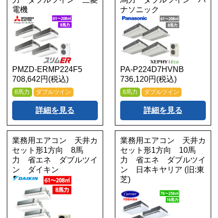
電機
ナソニック
PMZD-ERMP224F5
PA-P224D7HVNB
708,642円(税込)
736,120円(税込)
8馬力
ダブルツイン
8馬力
ダブルツイン
詳細を見る
詳細を見る
業務用エアコン 天井カ
業務用エアコン 天井カ
セット形1方向 8馬
セット形1方向 10馬
力 省エネ ダブルツイ
力 省エネ ダブルツイ
ン ダイキン
ン 日本キヤリア (旧:東
芝)