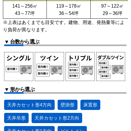
141～256㎡
119～178㎡
97～122㎡
43～77坪
36～54坪
29～36坪
※上表はあくまでも目安です。建物、用途、発熱量等によ
り負荷が異なります。
▼ 台数から選ぶ
▼ 形から選ぶ
天井カセット形4方向
壁掛形
床置形
天井吊形
天井カセット形2方向