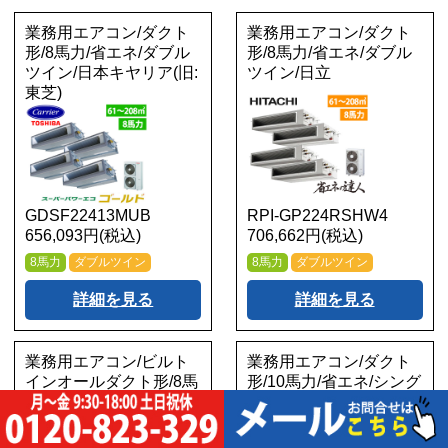
業務用エアコン/ダクト
業務用エアコン/ダクト
形/8馬力/省エネ/ダブル
形/8馬力/省エネ/ダブル
ツイン/日本キヤリア(旧:
ツイン/日立
東芝)
GDSF22413MUB
RPI-GP224RSHW4
656,093円(税込)
706,662円(税込)
8馬力
ダブルツイン
8馬力
ダブルツイン
詳細を見る
詳細を見る
業務用エアコン/ビルト
業務用エアコン/ダクト
インオールダクト形/8馬
形/10馬力/省エネ/シング
力/ダブルツイン/パナソ
ル/三菱電機
ニック