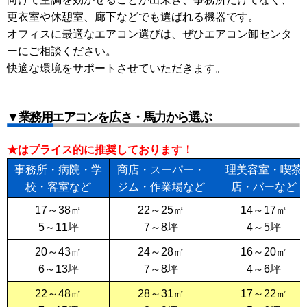
更衣室や休憩室、廊下などでも選ばれる機器です。
オフィスに最適なエアコン選びは、ぜひエアコン卸センタ
ーにご相談ください。
快適な環境をサポートさせていただきます。
▼業務用エアコンを広さ・馬力から選ぶ
★はプライス的に推奨しております！
事務所・病院・学
商店・スーパー・
理美容室・喫茶
校・客室など
ジム・作業場など
店・バーなど
17～38㎡
22～25㎡
14～17㎡
5～11坪
7～8坪
4～5坪
20～43㎡
24～28㎡
16～20㎡
6～13坪
7～8坪
4～6坪
22～48㎡
28～31㎡
17～22㎡