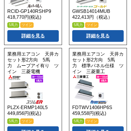
RCID-GP140RSHP9
GWSB14014MUB
418,770円(税込)
422,413円（税込）
5馬力
ツイン
5馬力
ツイン
詳細を見る
詳細を見る
業務用エアコン 天井カ
業務用エアコン 天井カ
セット形2方向 5馬
セット形2方向 5馬
力 ムーブアイ有り ツ
力 標準パネル仕様 ツ
イン 三菱電機
イン 三菱重工
PLZX-ERMP140L5
FDTWV1406HP6S
449,856円(税込)
459,558円(税込)
5馬力
ツイン
5馬力
ツイン