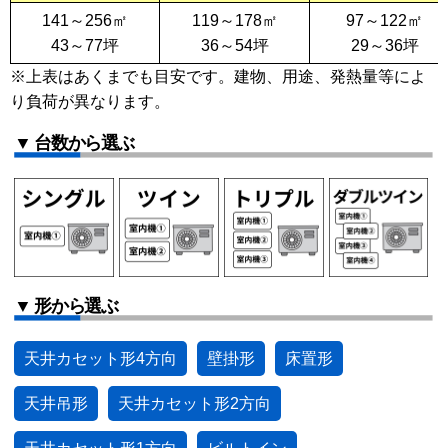
141～256㎡
119～178㎡
97～122㎡
43～77坪
36～54坪
29～36坪
※上表はあくまでも目安です。建物、用途、発熱量等によ
り負荷が異なります。
▼ 台数から選ぶ
▼ 形から選ぶ
天井カセット形4方向
壁掛形
床置形
天井吊形
天井カセット形2方向