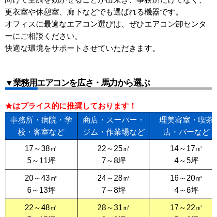
更衣室や休憩室、廊下などでも選ばれる機器です。
オフィスに最適なエアコン選びは、ぜひエアコン卸センタ
ーにご相談ください。
快適な環境をサポートさせていただきます。
▼業務用エアコンを広さ・馬力から選ぶ
★はプライス的に推奨しております！
事務所・病院・学
商店・スーパー・
理美容室・喫茶
校・客室など
ジム・作業場など
店・バーなど
17～38㎡
22～25㎡
14～17㎡
5～11坪
7～8坪
4～5坪
20～43㎡
24～28㎡
16～20㎡
6～13坪
7～8坪
4～6坪
22～48㎡
28～31㎡
17～22㎡