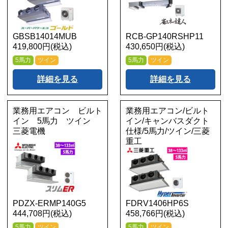
GBSB14014MUB
RCB-GP140RSHP11
419,800円(税込)
430,650円(税込)
5馬力
ツイン
5馬力
ツイン
詳細を見る
詳細を見る
業務用エアコン ビルト
業務用エアコン/ビルト
イン 5馬力 ツイン
イン/キャンバスダクト
三菱電機
仕様/5馬力/ツイン/三菱
重工
PDZX-ERMP140G5
FDRV1406HP6S
444,708円(税込)
458,766円(税込)
5馬力
ツイン
5馬力
ツイン