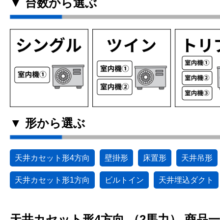
▼ 台数から選ぶ
▼ 形から選ぶ
天井カセット形4方向
壁掛形
床置形
天井吊形
天井カセット形1方向
ビルトイン
天井埋込ダクト
天井カセット形4方向 （2馬力） 商品