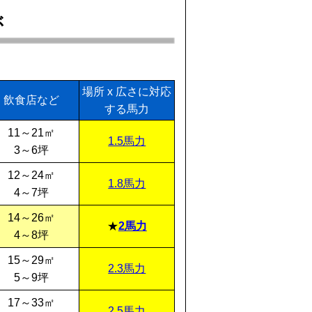
ぶ
場所 x 広さに対応
飲食店など
する馬力
11～21㎡
1.5馬力
3～6坪
12～24㎡
1.8馬力
4～7坪
14～26㎡
2馬力
4～8坪
15～29㎡
2.3馬力
5～9坪
17～33㎡
2.5馬力