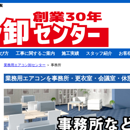
覧
び方
工事に関するご案内
施工実績
スタッフ紹介
お客
業務用エアコン卸センター
＞ 事務所
業務用エアコンを事務所・更衣室・会議室・休