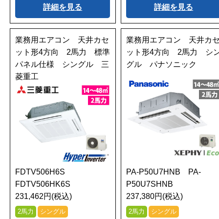
詳細を見る
詳細を見る
業務用エアコン 天井カセ
業務用エアコン 天井カ
ット形4方向 2馬力 標準
ット形4方向 2馬力 シ
パネル仕様 シングル 三
グル パナソニック
菱重工
FDTV506H6S
PA-P50U7HNB PA-
FDTV506HK6S
P50U7SHNB
231,462円(税込)
237,380円(税込)
2馬力
シングル
2馬力
シングル