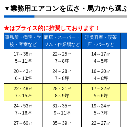
▼業務用エアコンを広さ・馬力から選
★はプライス的に推奨しております！
事務所・病院・学
商店・スーパー・
理美容室・喫茶
校・客室など
ジム・作業場など
店・バーなど
17～38㎡
22～25㎡
14～17㎡
5～11坪
7～8坪
4～5坪
20～43㎡
24～28㎡
16～20㎡
6～13坪
7～8坪
4～6坪
22～48㎡
28～31㎡
17～22㎡
7～15坪
8～9坪
5～6坪
24～53㎡
31～35㎡
19～24㎡
7～16坪
9～11坪
5～7坪
27～60㎡
35～39㎡
22～27㎡