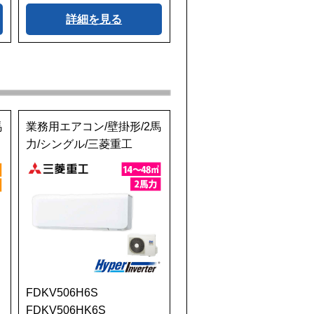
詳細を見る
馬
業務用エアコン/壁掛形/2馬
力/シングル/三菱重工
ﾞ
FDKV506H6S
FDKV506HK6S