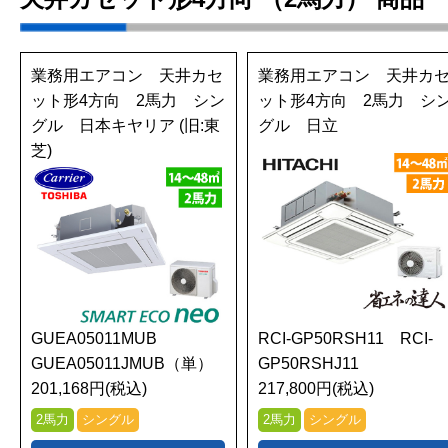
業務用エアコン 天井カセ
業務用エアコン 天井カ
ット形4方向 2馬力 シン
ット形4方向 2馬力 シ
グル 日本キヤリア (旧:東
グル 日立
芝)
GUEA05011MUB
RCI-GP50RSH11 RCI-
GUEA05011JMUB（単）
GP50RSHJ11
201,168円(税込)
217,800円(税込)
2馬力
シングル
2馬力
シングル