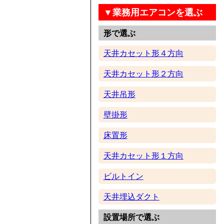
▼業務用エアコンを選ぶ
形で選ぶ
天井カセット形４方向
天井カセット形２方向
天井吊形
壁掛形
床置形
天井カセット形１方向
ビルトイン
天井埋込ダクト
設置場所で選ぶ