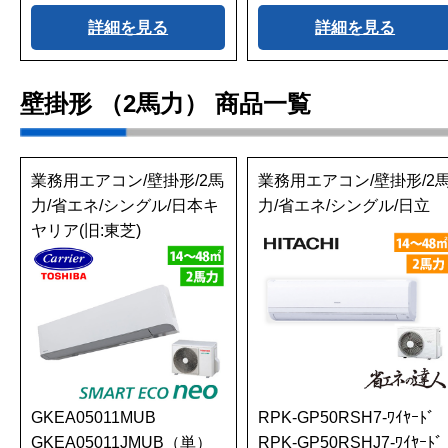
詳細を見る
詳細を見る
壁掛形 （2馬力） 商品一覧
業務用エアコン/壁掛形/2馬
業務用エアコン/壁掛形/2
力/省エネ/シングル/日本キ
力/省エネ/シングル/日立
ヤリア(旧:東芝)
GKEA05011MUB
RPK-GP50RSH7-ﾜｲﾔｰﾄ
GKEA05011JMUB（単）
RPK-GP50RSHJ7-ﾜｲﾔｰﾄﾞ