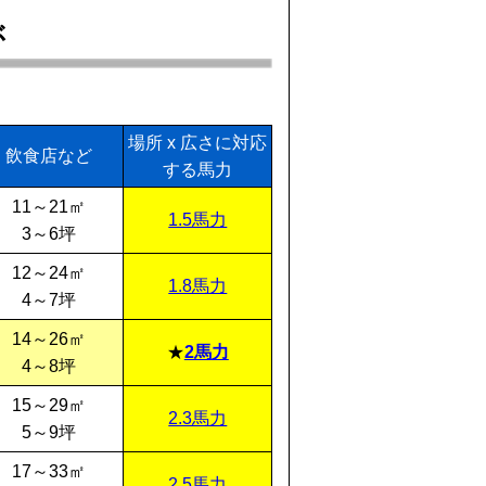
ぶ
場所 x 広さに対応
飲食店など
する馬力
11～21㎡
1.5馬力
3～6坪
12～24㎡
1.8馬力
4～7坪
14～26㎡
2馬力
4～8坪
15～29㎡
2.3馬力
5～9坪
17～33㎡
2.5馬力