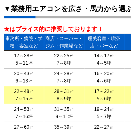
▼業務用エアコンを広さ・馬力から選
★はプライス的に推奨しております！
事務所・病院・学
商店・スーパー・
理美容室・喫茶
校・客室など
ジム・作業場など
店・バーなど
17～38㎡
22～25㎡
14～17㎡
5～11坪
7～8坪
4～5坪
20～43㎡
24～28㎡
16～20㎡
6～13坪
7～8坪
4～6坪
22～48㎡
28～31㎡
17～22㎡
7～15坪
8～9坪
5～6坪
24～53㎡
31～35㎡
19～24㎡
7～16坪
9～11坪
5～7坪
27～60㎡
35～39㎡
22～27㎡