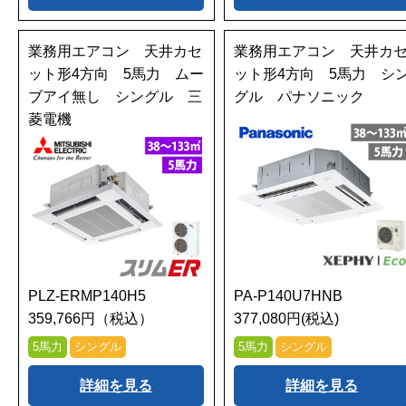
業務用エアコン 天井カセ
業務用エアコン 天井カ
ット形4方向 5馬力 ムー
ット形4方向 5馬力 シ
ブアイ無し シングル 三
グル パナソニック
菱電機
PLZ-ERMP140H5
PA-P140U7HNB
359,766円（税込）
377,080円(税込)
5馬力
シングル
5馬力
シングル
詳細を見る
詳細を見る