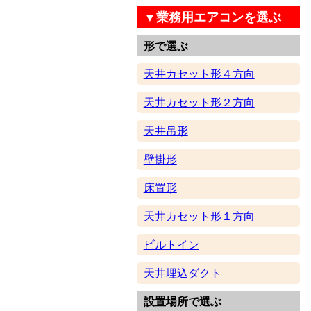
▼業務用エアコンを選ぶ
形で選ぶ
天井カセット形４方向
天井カセット形２方向
天井吊形
壁掛形
床置形
天井カセット形１方向
ビルトイン
天井埋込ダクト
設置場所で選ぶ