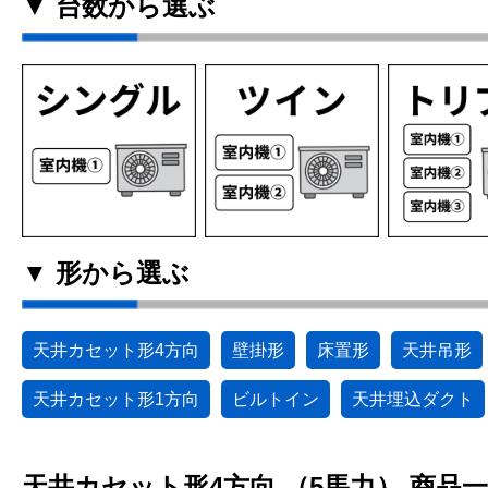
▼ 台数から選ぶ
▼ 形から選ぶ
天井カセット形4方向
壁掛形
床置形
天井吊形
天井カセット形1方向
ビルトイン
天井埋込ダクト
天井カセット形4方向 （5馬力） 商品