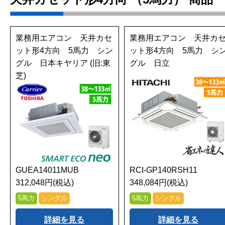
業務用エアコン 天井カセ
業務用エアコン 天井カ
ット形4方向 5馬力 シン
ット形4方向 5馬力 シ
グル 日本キヤリア (旧:東
グル 日立
芝)
GUEA14011MUB
RCI-GP140RSH11
312,048円(税込)
348,084円(税込)
5馬力
シングル
5馬力
シングル
詳細を見る
詳細を見る