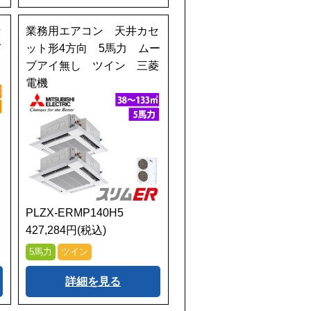
セ
業務用エアコン 天井カセ
イ
ット形4方向 5馬力 ムー
ブアイ無し ツイン 三菱
電機
PLZX-ERMP140H5
427,284円(税込)
5馬力
ツイン
詳細を見る