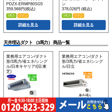
PDZX-ERMP80SG5
ン
359,568円(税込)
378,026円 (税込)
3馬力
ツイン
3馬力
ツイン
詳細を見る
詳細を見る
天井埋込ダクト （3馬力） 商品一覧
業務用エアコン/ダクト
業務用エアコン/ダクト
形/3馬力/省エネ/シング
形/3馬力/省エネ/シング
ル/日本キヤリア/(旧:東
ル/日立
芝)
GDSA08013MUB
RPI-GP80RSH11 RPI-
GDSA08013JMUB
GP80RSHJ11