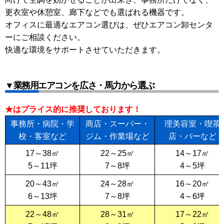
更衣室や休憩室、廊下などでも選ばれる機器です。
オフィスに最適なエアコン選びは、ぜひエアコン卸センタ
ーにご相談ください。
快適な環境をサポートさせていただきます。
▼業務用エアコンを広さ・馬力から選ぶ
★はプライス的に推奨しております！
事務所・病院・学
商店・スーパー・
理美容室・喫茶
校・客室など
ジム・作業場など
店・バーなど
17～38㎡
22～25㎡
14～17㎡
5～11坪
7～8坪
4～5坪
20～43㎡
24～28㎡
16～20㎡
6～13坪
7～8坪
4～6坪
22～48㎡
28～31㎡
17～22㎡