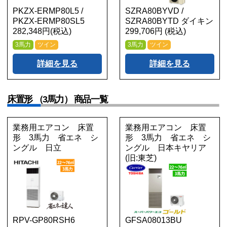
PKZX-ERMP80L5 /
SZRA80BYVD /
PKZX-ERMP80SL5
SZRA80BYTD ダイキン
282,348円(税込)
299,706円 (税込)
3馬力
ツイン
3馬力
ツイン
詳細を見る
詳細を見る
床置形 （3馬力） 商品一覧
業務用エアコン 床置
業務用エアコン 床置
形 3馬力 省エネ シ
形 3馬力 省エネ シ
ングル 日立
ングル 日本キヤリア
(旧:東芝)
RPV-GP80RSH6
GFSA08013BU