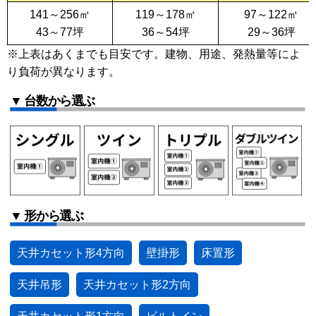
141～256㎡
119～178㎡
97～122㎡
43～77坪
36～54坪
29～36坪
※上表はあくまでも目安です。建物、用途、発熱量等によ
り負荷が異なります。
▼ 台数から選ぶ
▼ 形から選ぶ
天井カセット形4方向
壁掛形
床置形
天井吊形
天井カセット形2方向