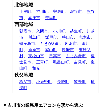
北部地域
上里町
、
神川町
、
寄居町
、
深谷市
、
熊谷
市
、
本庄市
、
美里町
西部地域
朝霞市
、
入間市
、
小川町
、
越生町
、
川越
市
、
川島町
、
坂戸市
、
狭山市
、
志木市
、
鶴ヶ島市
、
ときがわ町
、
所沢市
、
滑川
町
、
新座市
、
鳩山町
、
飯能市
、
東秩父
村
、
東松山市
、
日高市
、
ふじみ野市
、
富
士見市
、
三芳町
、
毛呂山町
、
吉見町
、
嵐
山町
、
和光市
秩父地域
秩父市
、
小鹿野町
、
長瀞町
、
皆野町
、
横
瀬町
▼吉川市の業務用エアコンを形から選ぶ