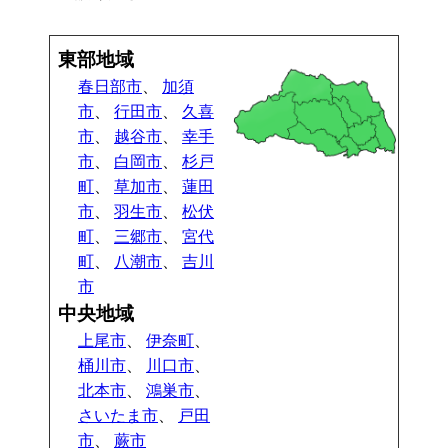
東部地域
春日部市
、
加須
市
、
行田市
、
久喜
市
、
越谷市
、
幸手
市
、
白岡市
、
杉戸
町
、
草加市
、
蓮田
市
、
羽生市
、
松伏
町
、
三郷市
、
宮代
町
、
八潮市
、
吉川
市
中央地域
上尾市
、
伊奈町
、
桶川市
、
川口市
、
北本市
、
鴻巣市
、
さいたま市
、
戸田
市
、
蕨市