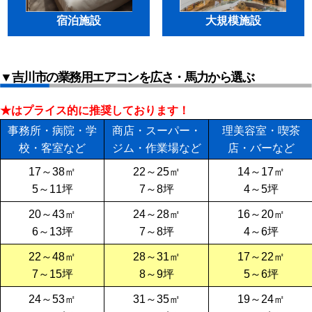
宿泊施設
大規模施設
▼吉川市の業務用エアコンを広さ・馬力から選ぶ
★はプライス的に推奨しております！
事務所・病院・学
商店・スーパー・
理美容室・喫茶
校・客室など
ジム・作業場など
店・バーなど
17～38㎡
22～25㎡
14～17㎡
5～11坪
7～8坪
4～5坪
20～43㎡
24～28㎡
16～20㎡
6～13坪
7～8坪
4～6坪
22～48㎡
28～31㎡
17～22㎡
7～15坪
8～9坪
5～6坪
24～53㎡
31～35㎡
19～24㎡