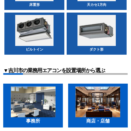
床置形
天カセ1方向
ビルトイン
ダクト形
▼吉川市の業務用エアコンを設置場所から選ぶ
事務所
商店・店舗