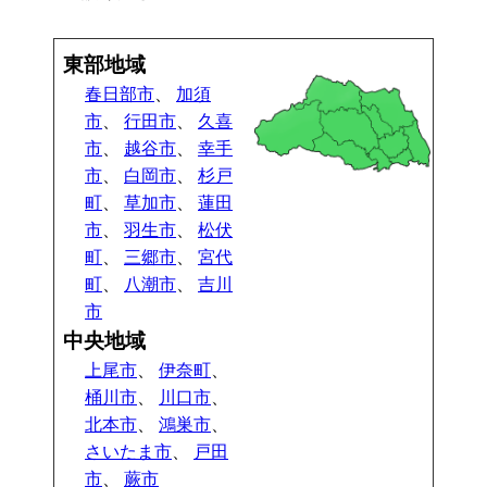
東部地域
春日部市
、
加須
市
、
行田市
、
久喜
市
、
越谷市
、
幸手
市
、
白岡市
、
杉戸
町
、
草加市
、
蓮田
市
、
羽生市
、
松伏
町
、
三郷市
、
宮代
町
、
八潮市
、
吉川
市
中央地域
上尾市
、
伊奈町
、
桶川市
、
川口市
、
北本市
、
鴻巣市
、
さいたま市
、
戸田
市
、
蕨市