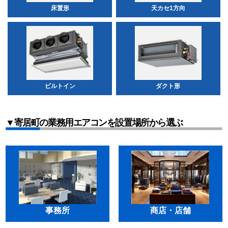
床置形
天カセ1方向
ビルトイン
ダクト形
▼寄居町の業務用エアコンを設置場所から選ぶ
事務所
商店・店舗