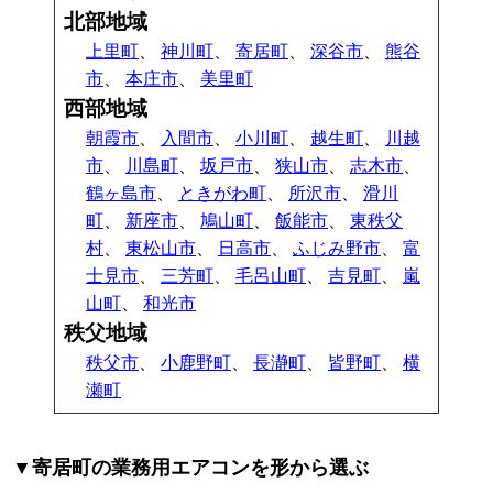
北部地域
上里町
、
神川町
、
寄居町
、
深谷市
、
熊谷
市
、
本庄市
、
美里町
西部地域
朝霞市
、
入間市
、
小川町
、
越生町
、
川越
市
、
川島町
、
坂戸市
、
狭山市
、
志木市
、
鶴ヶ島市
、
ときがわ町
、
所沢市
、
滑川
町
、
新座市
、
鳩山町
、
飯能市
、
東秩父
村
、
東松山市
、
日高市
、
ふじみ野市
、
富
士見市
、
三芳町
、
毛呂山町
、
吉見町
、
嵐
山町
、
和光市
秩父地域
秩父市
、
小鹿野町
、
長瀞町
、
皆野町
、
横
瀬町
▼寄居町の業務用エアコンを形から選ぶ