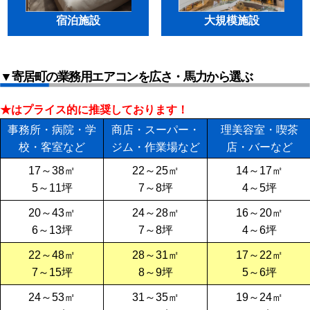
宿泊施設
大規模施設
▼寄居町の業務用エアコンを広さ・馬力から選ぶ
★はプライス的に推奨しております！
事務所・病院・学
商店・スーパー・
理美容室・喫茶
校・客室など
ジム・作業場など
店・バーなど
17～38㎡
22～25㎡
14～17㎡
5～11坪
7～8坪
4～5坪
20～43㎡
24～28㎡
16～20㎡
6～13坪
7～8坪
4～6坪
22～48㎡
28～31㎡
17～22㎡
7～15坪
8～9坪
5～6坪
24～53㎡
31～35㎡
19～24㎡