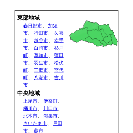
東部地域
春日部市
、
加須
市
、
行田市
、
久喜
市
、
越谷市
、
幸手
市
、
白岡市
、
杉戸
町
、
草加市
、
蓮田
市
、
羽生市
、
松伏
町
、
三郷市
、
宮代
町
、
八潮市
、
吉川
市
中央地域
上尾市
、
伊奈町
、
桶川市
、
川口市
、
北本市
、
鴻巣市
、
さいたま市
、
戸田
市
、
蕨市