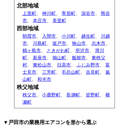
北部地域
上里町
、
神川町
、
寄居町
、
深谷市
、
熊谷
市
、
本庄市
、
美里町
西部地域
朝霞市
、
入間市
、
小川町
、
越生町
、
川越
市
、
川島町
、
坂戸市
、
狭山市
、
志木市
、
鶴ヶ島市
、
ときがわ町
、
所沢市
、
滑川
町
、
新座市
、
鳩山町
、
飯能市
、
東秩父
村
、
東松山市
、
日高市
、
ふじみ野市
、
富
士見市
、
三芳町
、
毛呂山町
、
吉見町
、
嵐
山町
、
和光市
秩父地域
秩父市
、
小鹿野町
、
長瀞町
、
皆野町
、
横
瀬町
▼戸田市の業務用エアコンを形から選ぶ