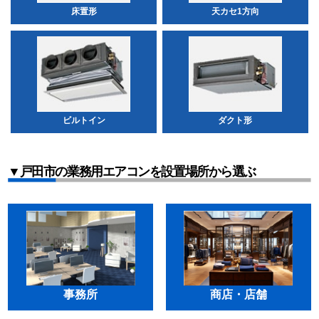
床置形
天カセ1方向
ビルトイン
ダクト形
▼戸田市の業務用エアコンを設置場所から選ぶ
事務所
商店・店舗