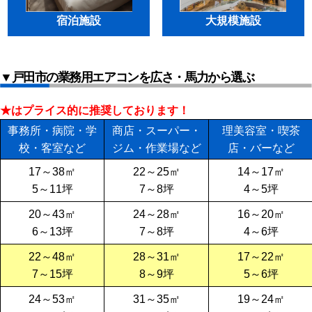
宿泊施設
大規模施設
▼戸田市の業務用エアコンを広さ・馬力から選ぶ
★はプライス的に推奨しております！
事務所・病院・学
商店・スーパー・
理美容室・喫茶
校・客室など
ジム・作業場など
店・バーなど
17～38㎡
22～25㎡
14～17㎡
5～11坪
7～8坪
4～5坪
20～43㎡
24～28㎡
16～20㎡
6～13坪
7～8坪
4～6坪
22～48㎡
28～31㎡
17～22㎡
7～15坪
8～9坪
5～6坪
24～53㎡
31～35㎡
19～24㎡