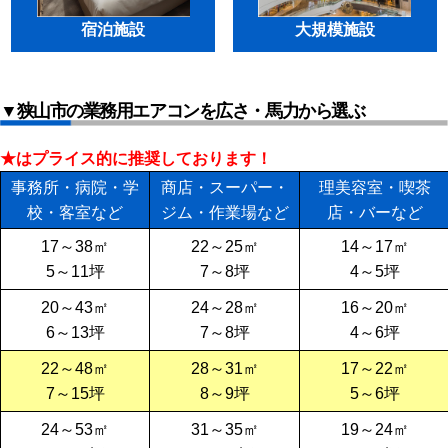
宿泊施設
大規模施設
▼狭山市の業務用エアコンを広さ・馬力から選ぶ
★はプライス的に推奨しております！
事務所・病院・学
商店・スーパー・
理美容室・喫茶
校・客室など
ジム・作業場など
店・バーなど
17～38㎡
22～25㎡
14～17㎡
5～11坪
7～8坪
4～5坪
20～43㎡
24～28㎡
16～20㎡
6～13坪
7～8坪
4～6坪
22～48㎡
28～31㎡
17～22㎡
7～15坪
8～9坪
5～6坪
24～53㎡
31～35㎡
19～24㎡