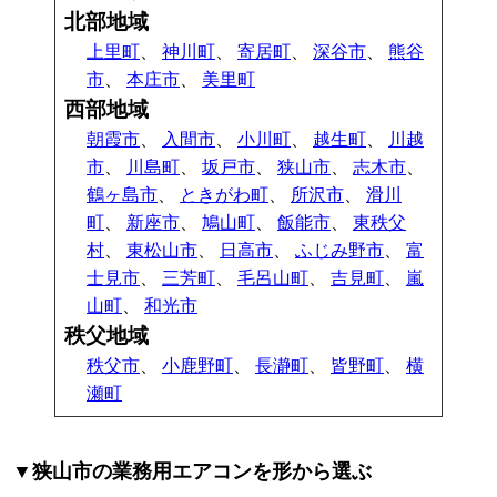
北部地域
上里町
、
神川町
、
寄居町
、
深谷市
、
熊谷
市
、
本庄市
、
美里町
西部地域
朝霞市
、
入間市
、
小川町
、
越生町
、
川越
市
、
川島町
、
坂戸市
、
狭山市
、
志木市
、
鶴ヶ島市
、
ときがわ町
、
所沢市
、
滑川
町
、
新座市
、
鳩山町
、
飯能市
、
東秩父
村
、
東松山市
、
日高市
、
ふじみ野市
、
富
士見市
、
三芳町
、
毛呂山町
、
吉見町
、
嵐
山町
、
和光市
秩父地域
秩父市
、
小鹿野町
、
長瀞町
、
皆野町
、
横
瀬町
▼狭山市の業務用エアコンを形から選ぶ