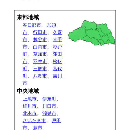
東部地域
春日部市
、
加須
市
、
行田市
、
久喜
市
、
越谷市
、
幸手
市
、
白岡市
、
杉戸
町
、
草加市
、
蓮田
市
、
羽生市
、
松伏
町
、
三郷市
、
宮代
町
、
八潮市
、
吉川
市
中央地域
上尾市
、
伊奈町
、
桶川市
、
川口市
、
北本市
、
鴻巣市
、
さいたま市
、
戸田
市
、
蕨市