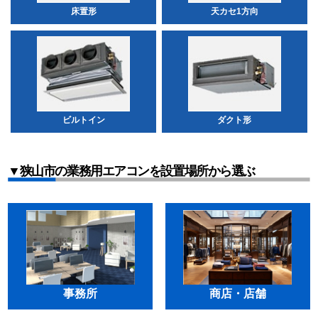
床置形
天カセ1方向
ビルトイン
ダクト形
▼狭山市の業務用エアコンを設置場所から選ぶ
事務所
商店・店舗