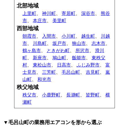
北部地域
上里町
、
神川町
、
寄居町
、
深谷市
、
熊谷
市
、
本庄市
、
美里町
西部地域
朝霞市
、
入間市
、
小川町
、
越生町
、
川越
市
、
川島町
、
坂戸市
、
狭山市
、
志木市
、
鶴ヶ島市
、
ときがわ町
、
所沢市
、
滑川
町
、
新座市
、
鳩山町
、
飯能市
、
東秩父
村
、
東松山市
、
日高市
、
ふじみ野市
、
富
士見市
、
三芳町
、
毛呂山町
、
吉見町
、
嵐
山町
、
和光市
秩父地域
秩父市
、
小鹿野町
、
長瀞町
、
皆野町
、
横
瀬町
▼毛呂山町の業務用エアコンを形から選ぶ