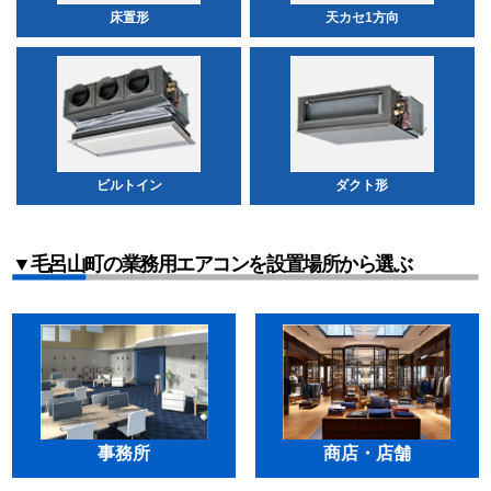
床置形
天カセ1方向
ビルトイン
ダクト形
▼毛呂山町の業務用エアコンを設置場所から選ぶ
事務所
商店・店舗