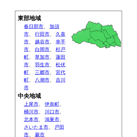
東部地域
春日部市
、
加須
市
、
行田市
、
久喜
市
、
越谷市
、
幸手
市
、
白岡市
、
杉戸
町
、
草加市
、
蓮田
市
、
羽生市
、
松伏
町
、
三郷市
、
宮代
町
、
八潮市
、
吉川
市
中央地域
上尾市
、
伊奈町
、
桶川市
、
川口市
、
北本市
、
鴻巣市
、
さいたま市
、
戸田
市
、
蕨市