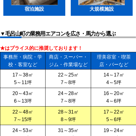
宿泊施設
大規模施設
▼毛呂山町の業務用エアコンを広さ・馬力から選ぶ
★はプライス的に推奨しております！
事務所・病院・学
商店・スーパー・
理美容室・喫茶
校・客室など
ジム・作業場など
店・バーなど
17～38㎡
22～25㎡
14～17㎡
5～11坪
7～8坪
4～5坪
20～43㎡
24～28㎡
16～20㎡
6～13坪
7～8坪
4～6坪
22～48㎡
28～31㎡
17～22㎡
7～15坪
8～9坪
5～6坪
24～53㎡
31～35㎡
19～24㎡