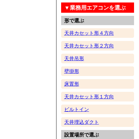
▼業務用エアコンを選ぶ
形で選ぶ
天井カセット形４方向
天井カセット形２方向
天井吊形
壁掛形
床置形
天井カセット形１方向
ビルトイン
天井埋込ダクト
設置場所で選ぶ