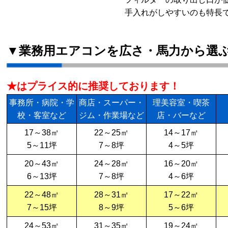
手入れがしやすいのも特長
▼業務用エアコンを広さ・馬力から選
★はプライス的に推奨しております！
事務所・病院・学
商店・スーパー・
理美容室・喫茶
校・客室など
ジム・作業場など
店・バーなど
17～38㎡
22～25㎡
14～17㎡
5～11坪
7～8坪
4～5坪
20～43㎡
24～28㎡
16～20㎡
6～13坪
7～8坪
4～6坪
22～48㎡
28～31㎡
17～22㎡
7～15坪
8～9坪
5～6坪
24～53㎡
31～35㎡
19～24㎡