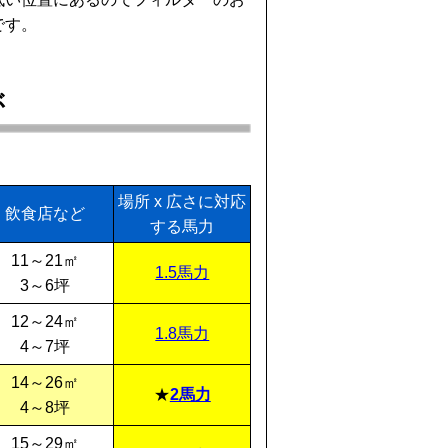
です。
ぶ
場所 x 広さに対応
飲食店など
する馬力
11～21㎡
1.5馬力
3～6坪
12～24㎡
1.8馬力
4～7坪
14～26㎡
2馬力
4～8坪
15～29㎡