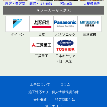
理容・美容室
病院・福祉施設
宿泊施設
大規模施設
▼メーカーから選ぶ
日立
パナソニック
ダイキン
三菱電機
三菱重工
日本キヤリア
（旧：東芝）
工事について
コラム
施工対応エリア
個人情報保護方針
会社概要
特定商取引法
施工エリア