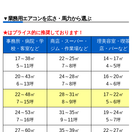
▼業務用エアコンを広さ・馬力から選ぶ
★はプライス的に推奨しております！
事務所・病院・学
商店・スーパー・
理美容室・喫茶
校・客室など
ジム・作業場など
店・バーなど
17～38㎡
22～25㎡
14～17㎡
5～11坪
7～8坪
4～5坪
20～43㎡
24～28㎡
16～20㎡
6～13坪
7～8坪
4～6坪
22～48㎡
28～31㎡
17～22㎡
7～15坪
8～9坪
5～6坪
24～53㎡
31～35㎡
19～24㎡
7～16坪
9～11坪
5～7坪
27～60㎡
35～39㎡
22～27㎡