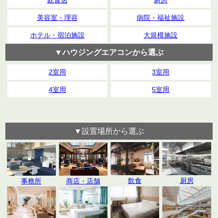
美容室・理容
病院・福祉施設
ホテル・宿泊施設
大規模施設
▼ハウジングエアコンから選ぶ
2室用
3室用
4室用
5室用
▼設置場所から選ぶ
飲食
厨房
事務所
商店・店舗