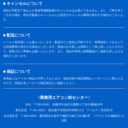
キャンセルについて
商品の手配完了後および発送準備開始後のキャンセルはお受けできません。また、工事を伴う
ご注文の場合、商品手配後のキャンセルには所定のキャンセル費用が発生する場合がございま
す。
配送について
メーカー指定便にてお届けいたします。配送日のご指定は可能ですが、時間指定につきまして
は別途費用が発生する場合がございます。商品のお引渡しは原則として車上渡しとなりますの
で、荷受けのご準備をお願いいたします。また、商品出荷前に納期確認のご連絡を差し上げる
場合がございます。
保証について
各商品にはメーカー保証が付帯しております。保証内容や保証期間はメーカーごとに異なりま
すので、詳細は各メーカーの保証規定をご確認ください。
〈業務用エアコン卸センター〉
本社 〒060-0041 札幌市中央区大通東11丁目22番地56号
東京支店 〒101-0021 東京都千代田区外神田5-2-3 アソルティ末広町2F
名古屋支店 〒464-0850 愛知県名古屋市千種区今池5丁目3番2号 リアライズ今池駅前ビル
8階