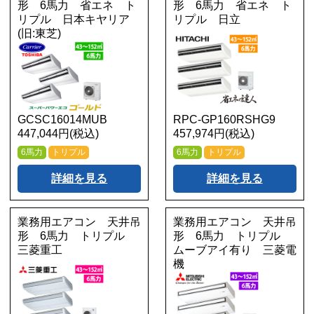
形 6馬力 省エネ ト
形 6馬力 省エネ ト
リプル 日本キヤリア
リプル 日立
(旧:東芝)
GCSC16014MUB
RPC-GP160RSHG9
447,044円(税込)
457,974円(税込)
6馬力
トリプル
6馬力
トリプル
詳細を見る
詳細を見る
業務用エアコン 天井吊
業務用エアコン 天井吊
形 6馬力 トリプル
形 6馬力 トリプル
三菱重工
ムーブアイ有り 三菱電
機