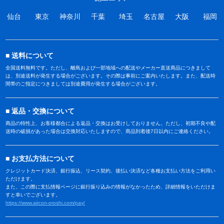
仙台
東京
神奈川
千葉
埼玉
名古屋
大阪
福岡
送料について
全国送料無料です。ただし、離島および一部地域への配送やメーカー直送商品につきまして
は、別途送料が発生する場合がございます。その際は事前にご案内いたします。また、配送時
間帯のご指定につきましては別途費用が発生する場合がございます。
返品・交換について
商品の特性上、お客様都合による返品・交換はお受けしておりません。ただし、初期不良や配
送時の破損があった場合は交換対応いたしますので、商品到着後7日以内にご連絡ください。
お支払方法について
クレジットカード決済、銀行振込、リース契約、後払い決済など各種お支払い方法をご利用い
ただけます。
また、この際に支払情報ページに銀行振り込みの情報がなかったため、詳細情報をいただけま
すと幸いでございます。
https://www.aircon-oroshi.com/pay/