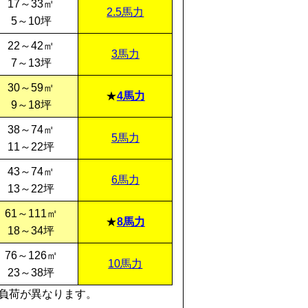
17～33㎡
2.5馬力
5～10坪
22～42㎡
3馬力
7～13坪
30～59㎡
4馬力
9～18坪
38～74㎡
5馬力
11～22坪
43～74㎡
6馬力
13～22坪
61～111㎡
8馬力
18～34坪
76～126㎡
10馬力
23～38坪
負荷が異なります。