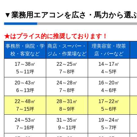
▼業務用エアコンを広さ・馬力から選
★はプライス的に推奨しております！
事務所・病院・学
商店・スーパー・
理美容室・喫茶
校・客室など
ジム・作業場など
店・バーなど
17～38㎡
22～25㎡
14～17㎡
5～11坪
7～8坪
4～5坪
20～43㎡
24～28㎡
16～20㎡
6～13坪
7～8坪
4～6坪
22～48㎡
28～31㎡
17～22㎡
7～15坪
8～9坪
5～6坪
24～53㎡
31～35㎡
19～24㎡
7～16坪
9～11坪
5～7坪