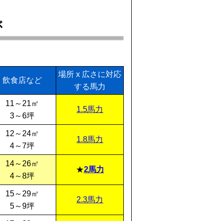
ぶ
場所 x 広さに対応
飲食店など
する馬力
11～21㎡
1.5馬力
3～6坪
12～24㎡
1.8馬力
4～7坪
14～26㎡
2馬力
4～8坪
15～29㎡
2.3馬力
5～9坪