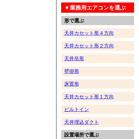
▼業務用エアコンを選ぶ
形で選ぶ
天井カセット形４方向
天井カセット形２方向
天井吊形
壁掛形
床置形
天井カセット形１方向
ビルトイン
天井埋込ダクト
設置場所で選ぶ