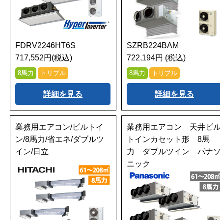
FDRV2246HT6S
SZRB224BAM
717,552円(税込)
722,194円 (税込)
8馬力
トリプル
8馬力
トリプル
詳細を見る
詳細を見る
業務用エアコン/ビルトイ
業務用エアコン 天井ビ
ン/8馬力/省エネ/ダブルツ
トインカセット形 8馬
イン/日立
力 ダブルツイン パナ
ニック