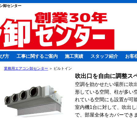
ン卸センター
び方
工事に関するご案内
施工実績
スタッフ紹介
お客
業務用エアコン卸センター
＞ ビルトイン
吹出口を自由に調整ス
空調を効かせたい場所に吹
形している空間、柱が多い
れている空間にも設置が可
室内機1台に対して、吹出し
で、部屋全体をカバーでき