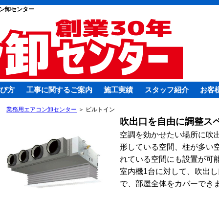
ン卸センター
び方
工事に関するご案内
施工実績
スタッフ紹介
お客
業務用エアコン卸センター
＞ ビルトイン
吹出口を自由に調整ス
空調を効かせたい場所に吹
形している空間、柱が多い
れている空間にも設置が可
室内機1台に対して、吹出し
で、部屋全体をカバーでき