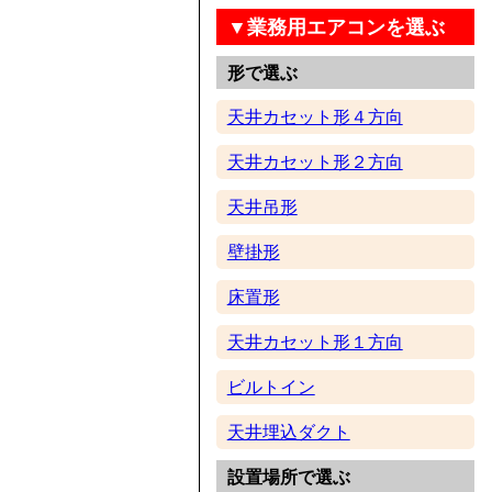
▼業務用エアコンを選ぶ
形で選ぶ
天井カセット形４方向
天井カセット形２方向
天井吊形
壁掛形
床置形
天井カセット形１方向
ビルトイン
天井埋込ダクト
設置場所で選ぶ