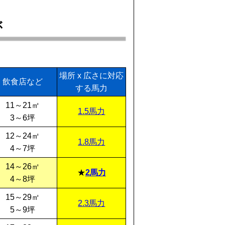
ぶ
場所 x 広さに対応
飲食店など
する馬力
11～21㎡
1.5馬力
3～6坪
12～24㎡
1.8馬力
4～7坪
14～26㎡
2馬力
4～8坪
15～29㎡
2.3馬力
5～9坪