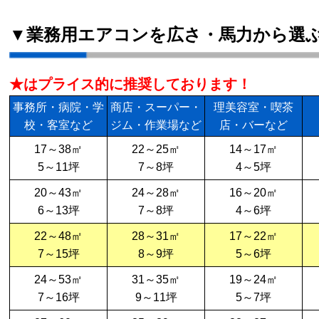
▼業務用エアコンを広さ・馬力から選
★はプライス的に推奨しております！
事務所・病院・学
商店・スーパー・
理美容室・喫茶
校・客室など
ジム・作業場など
店・バーなど
17～38㎡
22～25㎡
14～17㎡
5～11坪
7～8坪
4～5坪
20～43㎡
24～28㎡
16～20㎡
6～13坪
7～8坪
4～6坪
22～48㎡
28～31㎡
17～22㎡
7～15坪
8～9坪
5～6坪
24～53㎡
31～35㎡
19～24㎡
7～16坪
9～11坪
5～7坪