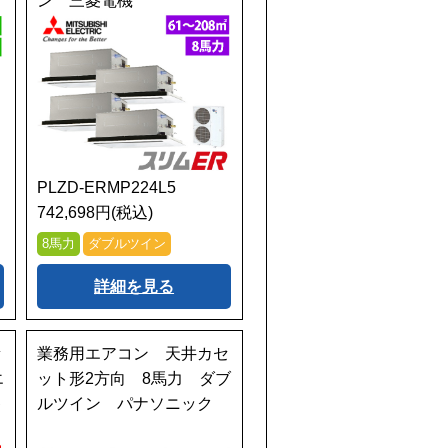
ン 三菱電機
PLZD-ERMP224L5
742,698円(税込)
8馬力
ダブルツイン
詳細を見る
セ
業務用エアコン 天井カセ
エ
ット形2方向 8馬力 ダブ
キ
ルツイン パナソニック