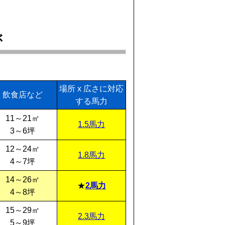
ぶ
場所 x 広さに対応
飲食店など
する馬力
11～21㎡
1.5馬力
3～6坪
12～24㎡
1.8馬力
4～7坪
14～26㎡
2馬力
4～8坪
15～29㎡
2.3馬力
5～9坪