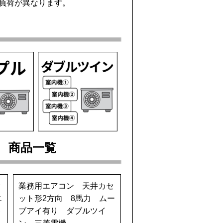
負荷が異なります。
） 商品一覧
セ
業務用エアコン 天井カセ
エ
ット形2方向 8馬力 ムー
キ
ブアイ有り ダブルツイ