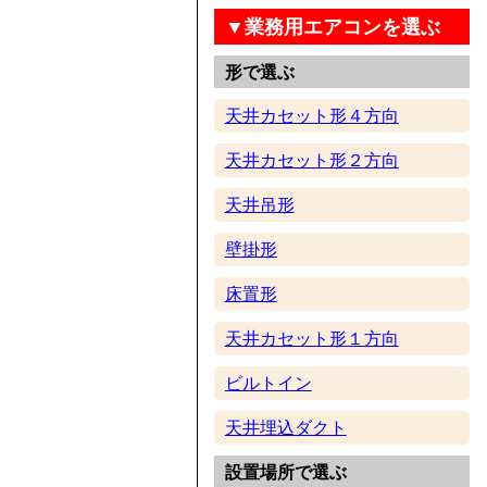
▼業務用エアコンを選ぶ
形で選ぶ
天井カセット形４方向
天井カセット形２方向
天井吊形
壁掛形
床置形
天井カセット形１方向
ビルトイン
天井埋込ダクト
設置場所で選ぶ