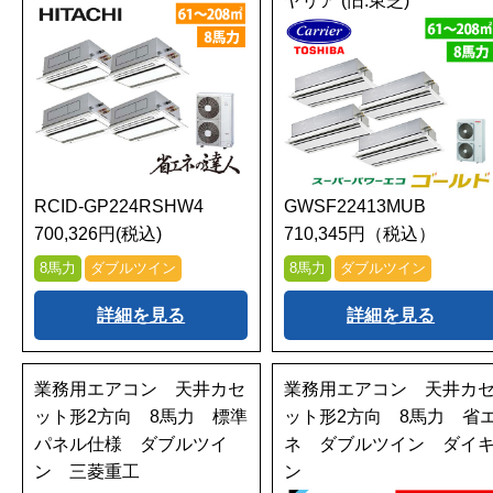
ヤリア (旧:東芝)
RCID-GP224RSHW4
GWSF22413MUB
700,326円(税込)
710,345円（税込）
8馬力
ダブルツイン
8馬力
ダブルツイン
詳細を見る
詳細を見る
業務用エアコン 天井カセ
業務用エアコン 天井カ
ット形2方向 8馬力 標準
ット形2方向 8馬力 省
パネル仕様 ダブルツイ
ネ ダブルツイン ダイ
ン 三菱重工
ン