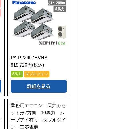
PA-P224L7HVNB
819,720円(税込)
8馬力
ダブルツイン
詳細を見る
セ
業務用エアコン 天井カセ
ット形2方向 10馬力 ム
本
ーブアイ有り ダブルツイ
ン 三菱電機