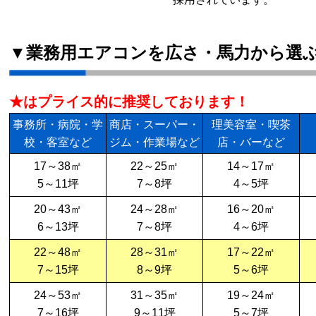
▼業務用エアコンを広さ・馬力から選
★はプライス的に推奨しております！
事務所・病院・学
商店・スーパー・
理美容室・喫茶
校・客室など
ジム・作業場など
店・バーなど
17～38㎡
22～25㎡
14～17㎡
5～11坪
7～8坪
4～5坪
20～43㎡
24～28㎡
16～20㎡
6～13坪
7～8坪
4～6坪
22～48㎡
28～31㎡
17～22㎡
7～15坪
8～9坪
5～6坪
24～53㎡
31～35㎡
19～24㎡
7～16坪
9～11坪
5～7坪