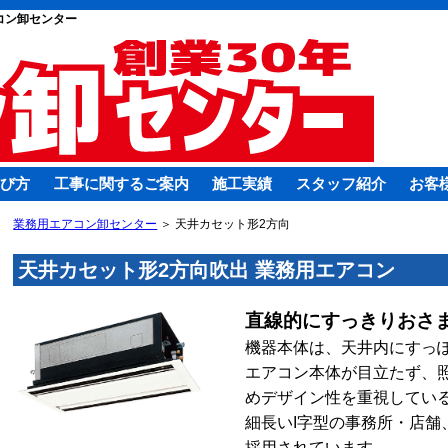
コン卸センター
び方
工事に関するご案内
施工実績
スタッフ紹介
お客
業務用エアコン卸センター
＞ 天井カセット形2方向
天井カセット形2方向吹出 業務用エアコン
直線的にすっきりおさ
機器本体は、天井内にすっ
エアコン本体が目立たず、
めデザイン性を重視してい
細長いI字型の事務所・店舗
採用されています。