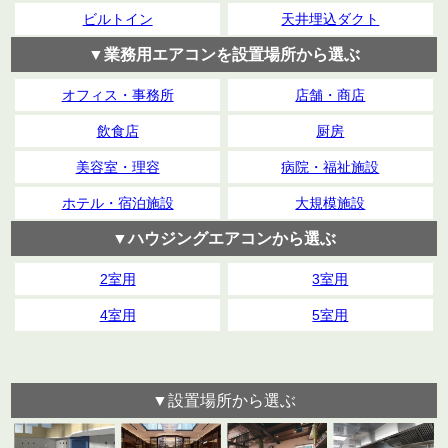
ビルトイン
天井埋込ダクト
▼業務用エアコンを設置場所から選ぶ
オフィス・事務所
店舗・商店
飲食店
厨房
美容室・理容
病院・福祉施設
ホテル・宿泊施設
大規模施設
▼ハウジングエアコンから選ぶ
2室用
3室用
4室用
5室用
▼設置場所から選ぶ