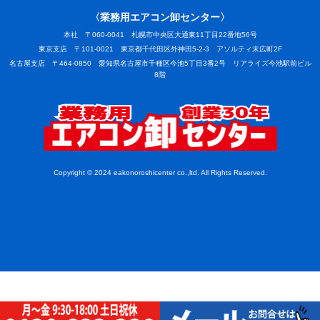
〈業務用エアコン卸センター〉
本社 〒060-0041 札幌市中央区大通東11丁目22番地56号
東京支店 〒101-0021 東京都千代田区外神田5-2-3 アソルティ末広町2F
名古屋支店 〒464-0850 愛知県名古屋市千種区今池5丁目3番2号 リアライズ今池駅前ビル
8階
業務用
Copyright © 2024 eakonoroshicenter co.,ltd. All Rights Reserved.