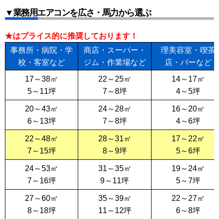
▼業務用エアコンを広さ・馬力から選ぶ
★はプライス的に推奨しております！
事務所・病院・学
商店・スーパー・
理美容室・喫茶
校・客室など
ジム・作業場など
店・バーなど
17～38㎡
22～25㎡
14～17㎡
5～11坪
7～8坪
4～5坪
20～43㎡
24～28㎡
16～20㎡
6～13坪
7～8坪
4～6坪
22～48㎡
28～31㎡
17～22㎡
7～15坪
8～9坪
5～6坪
24～53㎡
31～35㎡
19～24㎡
7～16坪
9～11坪
5～7坪
27～60㎡
35～39㎡
22～27㎡
8～18坪
11～12坪
6～8坪