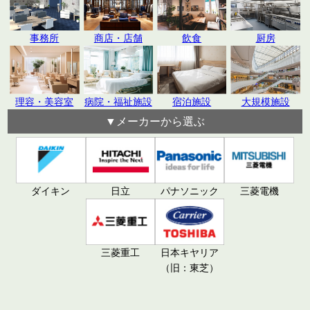
飲食
厨房
事務所
商店・店舗
理容・美容室
病院・福祉施設
宿泊施設
大規模施設
▼メーカーから選ぶ
日立
パナソニック
ダイキン
三菱電機
三菱重工
日本キヤリア
（旧：東芝）