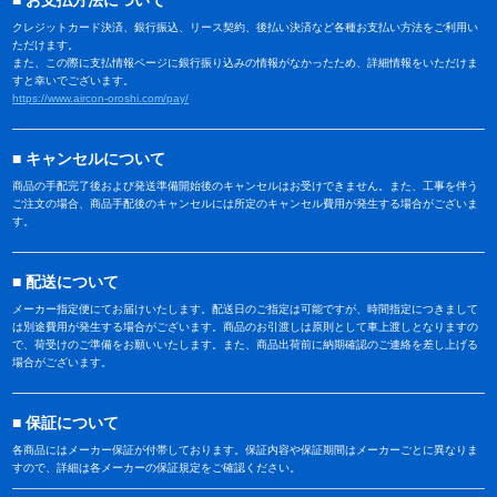
お支払方法について
クレジットカード決済、銀行振込、リース契約、後払い決済など各種お支払い方法をご利用い
ただけます。
また、この際に支払情報ページに銀行振り込みの情報がなかったため、詳細情報をいただけま
すと幸いでございます。
https://www.aircon-oroshi.com/pay/
キャンセルについて
商品の手配完了後および発送準備開始後のキャンセルはお受けできません。また、工事を伴う
ご注文の場合、商品手配後のキャンセルには所定のキャンセル費用が発生する場合がございま
す。
配送について
メーカー指定便にてお届けいたします。配送日のご指定は可能ですが、時間指定につきまして
は別途費用が発生する場合がございます。商品のお引渡しは原則として車上渡しとなりますの
で、荷受けのご準備をお願いいたします。また、商品出荷前に納期確認のご連絡を差し上げる
場合がございます。
保証について
各商品にはメーカー保証が付帯しております。保証内容や保証期間はメーカーごとに異なりま
すので、詳細は各メーカーの保証規定をご確認ください。