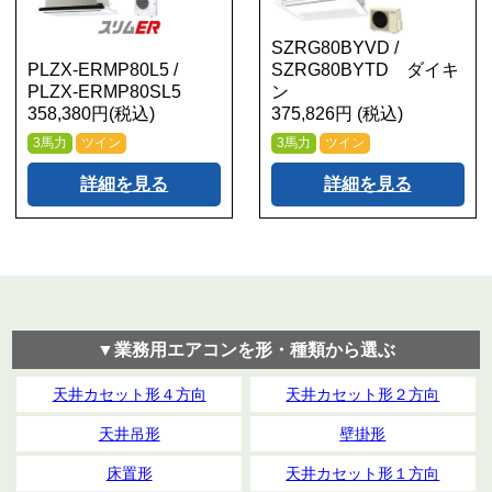
SZRG80BYVD /
PLZX-ERMP80L5 /
SZRG80BYTD ダイキ
PLZX-ERMP80SL5
ン
358,380円(税込)
375,826円 (税込)
3馬力
ツイン
3馬力
ツイン
詳細を見る
詳細を見る
▼業務用エアコンを形・種類から選ぶ
天井カセット形４方向
天井カセット形２方向
天井吊形
壁掛形
床置形
天井カセット形１方向