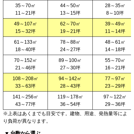
35～70㎡
44～50㎡
28～35㎡
11～21坪
13～15坪
8～10坪
49～107㎡
62～70㎡
39～49㎡
15～32坪
19～21坪
11～14坪
61～133㎡
78～88㎡
48～61㎡
18～40坪
24～27坪
14～18坪
70～152㎡
89～100㎡
55～70㎡
21～46坪
27～30坪
16～21坪
108～208㎡
94～142㎡
77～97㎡
33～63坪
28～43坪
23～29坪
141～256㎡
119～178㎡
97～122㎡
43～77坪
36～54坪
29～36坪
※上表はあくまでも目安です。建物、用途、発熱量等によ
り負荷が異なります。
▼ 台数から選ぶ