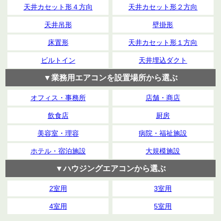
天井カセット形４方向
天井カセット形２方向
天井吊形
壁掛形
床置形
天井カセット形１方向
ビルトイン
天井埋込ダクト
▼業務用エアコンを設置場所から選ぶ
オフィス・事務所
店舗・商店
飲食店
厨房
美容室・理容
病院・福祉施設
ホテル・宿泊施設
大規模施設
▼ハウジングエアコンから選ぶ
2室用
3室用
4室用
5室用