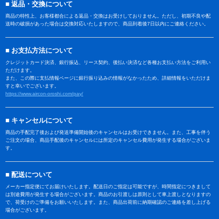
返品・交換について
商品の特性上、お客様都合による返品・交換はお受けしておりません。ただし、初期不良や配
送時の破損があった場合は交換対応いたしますので、商品到着後7日以内にご連絡ください。
お支払方法について
クレジットカード決済、銀行振込、リース契約、後払い決済など各種お支払い方法をご利用い
ただけます。
また、この際に支払情報ページに銀行振り込みの情報がなかったため、詳細情報をいただけま
すと幸いでございます。
https://www.aircon-oroshi.com/pay/
キャンセルについて
商品の手配完了後および発送準備開始後のキャンセルはお受けできません。また、工事を伴う
ご注文の場合、商品手配後のキャンセルには所定のキャンセル費用が発生する場合がございま
す。
配送について
メーカー指定便にてお届けいたします。配送日のご指定は可能ですが、時間指定につきまして
は別途費用が発生する場合がございます。商品のお引渡しは原則として車上渡しとなりますの
で、荷受けのご準備をお願いいたします。また、商品出荷前に納期確認のご連絡を差し上げる
場合がございます。