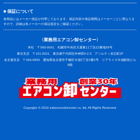
保証について
各商品にはメーカー保証が付帯しております。保証内容や保証期間はメーカーごとに異なりま
すので、詳細は各メーカーの保証規定をご確認ください。
〈業務用エアコン卸センター〉
本社 〒060-0041 札幌市中央区大通東11丁目22番地56号
東京支店 〒101-0021 東京都千代田区外神田5-2-3 アソルティ末広町2F
名古屋支店 〒464-0850 愛知県名古屋市千種区今池5丁目3番2号 リアライズ今池駅前ビル
8階
業務用
Copyright © 2024 eakonoroshicenter co.,ltd. All Rights Reserved.