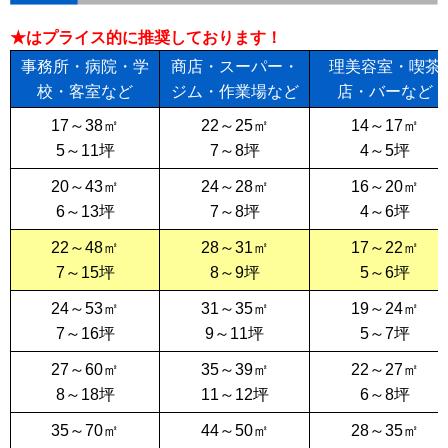
★はプライス的に推奨しております！
事務所・病院・学
商店・スーパー・
理美容室・喫茶
校・客室など
ジム・作業場など
店・バーなど
17～38㎡
22～25㎡
14～17㎡
5～11坪
7～8坪
4～5坪
20～43㎡
24～28㎡
16～20㎡
6～13坪
7～8坪
4～6坪
22～48㎡
28～31㎡
17～22㎡
7～15坪
8～9坪
5～6坪
24～53㎡
31～35㎡
19～24㎡
7～16坪
9～11坪
5～7坪
27～60㎡
35～39㎡
22～27㎡
8～18坪
11～12坪
6～8坪
35～70㎡
44～50㎡
28～35㎡