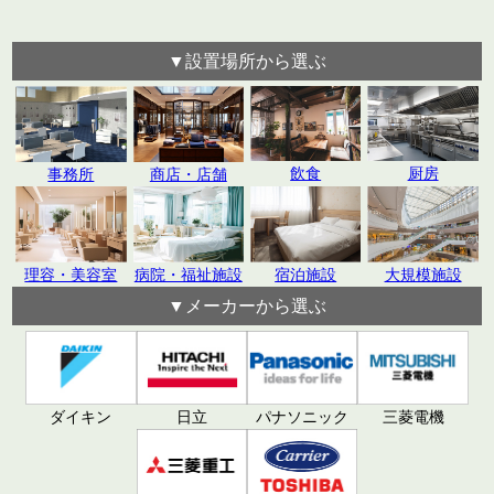
▼設置場所から選ぶ
飲食
厨房
事務所
商店・店舗
理容・美容室
病院・福祉施設
宿泊施設
大規模施設
▼メーカーから選ぶ
日立
パナソニック
ダイキン
三菱電機